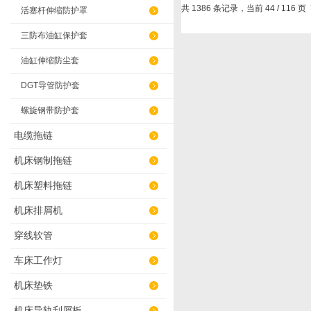
共 1386 条记录，当前 44 / 116 页
活塞杆伸缩防护罩
三防布油缸保护套
油缸伸缩防尘套
DGT导管防护套
螺旋钢带防护套
电缆拖链
机床钢制拖链
机床塑料拖链
机床排屑机
穿线软管
车床工作灯
机床垫铁
机床导轨刮屑板