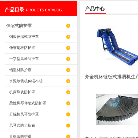
产品中心
产品目录
PROUCTS CATALOG
盐山华蒴机床附件制造有限公司
伸缩式防护罩
钢板伸缩式防护罩
伸缩钢板防护罩
一字型风琴防护罩
铝型材防护帘
齐全机床链板式排屑机生
水泥散装机伸缩布袋
机床导轨防护罩
柔性风琴伸缩式防护罩
分拣机风琴防护罩
风琴式防尘折布
青稞纸防护罩