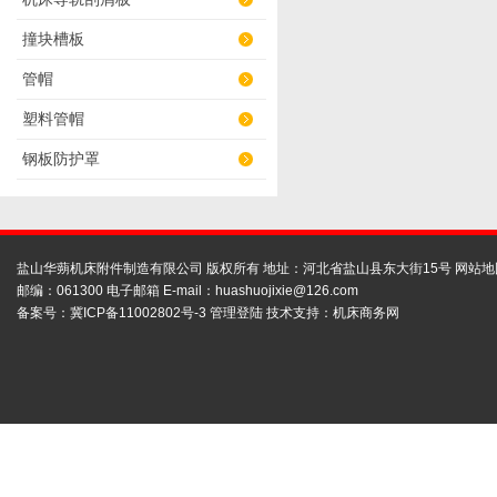
撞块槽板
管帽
塑料管帽
钢板防护罩
盐山华蒴机床附件制造有限公司 版权所有 地址：河北省盐山县东大街15号
网站地
邮编：061300 电子邮箱 E-mail：
huashuojixie@126.com
备案号：
冀ICP备11002802号-3
管理登陆
技术支持：
机床商务网