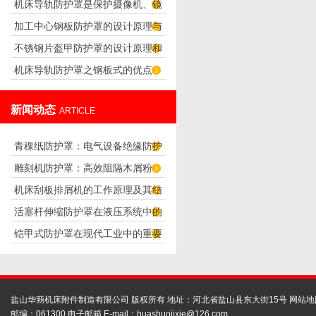
机床导轨防护罩是保护摄像机、镜
保其有效工作？
加工中心钢板防护罩的设计原理与
头正常工作的防护罩
不锈钢片盔甲防护罩的设计原理和
应用
机床导轨防护罩之钢板式的优点
应用
新闻动态
ARTICLE
青稞纸防护罩：电气设备绝缘防护
雕刻机防护罩：高效阻隔木屑粉
专用方案
机床刮板排屑机的工作原理及其结
尘，守护设备精度与安全
活塞杆伸缩防护罩在液压系统中的
构分析
铠甲式防护罩在现代工业中的重要
应用
性
盐山华蒴机床附件制造有限公司 版权所有 地址：河北省盐山县东大街15号
网站地
邮编：061300 电子邮箱 E-mail：
huashuojixie@126.com