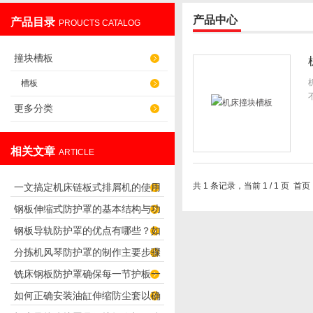
产品中心
产品目录
PROUCTS CATALOG
盐山华蒴机床附件制造有限公司
撞块槽板
槽板
更多分类
相关文章
ARTICLE
共 1 条记录，当前 1 / 1 页
一文搞定机床链板式排屑机的使用
钢板伸缩式防护罩的基本结构与功
方法
钢板导轨防护罩的优点有哪些？如
能介绍
分拣机风琴防护罩的制作主要步骤
何安装？
铣床钢板防护罩确保每一节护板一
与作用分析
如何正确安装油缸伸缩防尘套以确
起平行摆开