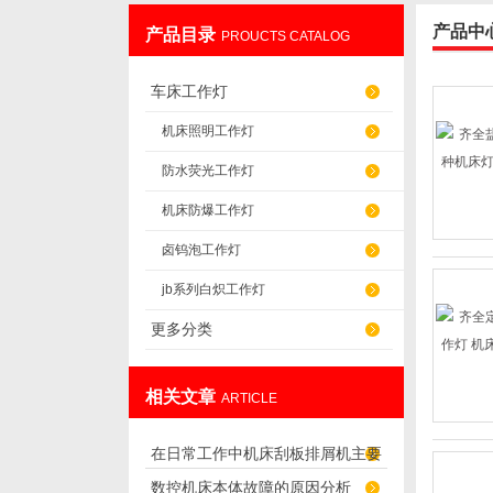
产品中
产品目录
PROUCTS CATALOG
盐山华蒴机床附件制造有限公司
车床工作灯
机床照明工作灯
防水荧光工作灯
机床防爆工作灯
卤钨泡工作灯
jb系列白炽工作灯
更多分类
相关文章
ARTICLE
在日常工作中机床刮板排屑机主要
数控机床本体故障的原因分析
出现的问题分为8种