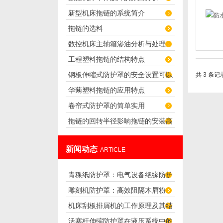
新型机床拖链的系统简介
拖链的选料
数控机床主轴箱渗油分析与处理
工程塑料拖链的结构特点
钢板伸缩式防护罩的安全设置可以
共 3 条记
华蒴塑料拖链的应用特点
怎么样设置？
卷帘式防护罩的简单实用
拖链的回转半径影响拖链的安装高
度
新闻动态
ARTICLE
青稞纸防护罩：电气设备绝缘防护
雕刻机防护罩：高效阻隔木屑粉
专用方案
机床刮板排屑机的工作原理及其结
尘，守护设备精度与安全
活塞杆伸缩防护罩在液压系统中的