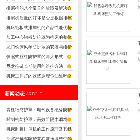
排屑机的八个常见的故障及解决方
的区别
排屑机质量的好坏是否是根据排屑
法
机床链板式排屑机的产品性能优势
量来判断的？
加工中心钢板防护罩为机床的整体
及用途
龙门铣床风琴防护罩的安装与维护
造型增添了无限色彩
伸缩式丝杠防护罩的两大形式
技巧
尼龙拖链长期使用的维护方法
机床工作灯的这些原理你知道吗？
新闻动态
ARTICLE
青稞纸防护罩：电气设备绝缘防护
雕刻机防护罩：高效阻隔木屑粉
专用方案
机床刮板排屑机的工作原理及其结
尘，守护设备精度与安全
活塞杆伸缩防护罩在液压系统中的