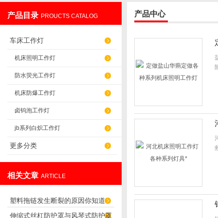
产品中心
产品目录
PROUCTS CATALOG
盐山华蒴机床附件制造有限公司
车床工作灯
机床照明工作灯
防水荧光工作灯
机床防爆工作灯
卤钨泡工作灯
jb系列白炽工作灯
更多分类
相关文章
ARTICLE
塑料拖链发生断裂的原因你知道
伸缩式丝杠防护罩与风琴式防护罩
吗？