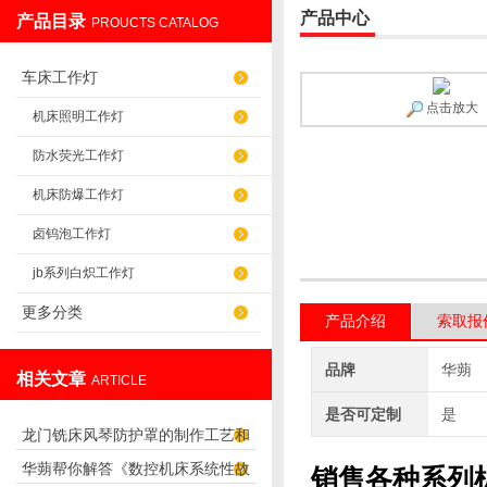
产品中心
产品目录
PROUCTS CATALOG
盐山华蒴机床附件制造有限公司
车床工作灯
点击放大
机床照明工作灯
防水荧光工作灯
机床防爆工作灯
卤钨泡工作灯
jb系列白炽工作灯
更多分类
产品介绍
索取报
品牌
华蒴
相关文章
ARTICLE
是否可定制
是
龙门铣床风琴防护罩的制作工艺和
华蒴帮你解答《数控机床系统性故
销售各种系列
特点