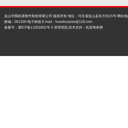
盐山华蒴机床附件制造有限公司 版权所有 地址：河北省盐山县东大街15号
网站地
邮编：061300 电子邮箱 E-mail：
huashuojixie@126.com
备案号：
冀ICP备11002802号-3
管理登陆
技术支持：
机床商务网