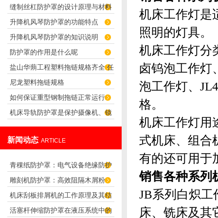
缝制丝杠防护罩的设计原理与材料
障》
机床工作灯是
升降机风琴防护罩的功能特点
选择
照明的灯具。
升降机风琴防护罩的知识说明
机床工作灯分
防护罩的作用是什么呢
卤钨泡工作灯
盐山华蒴工程塑料拖链规格齐全 任
尼龙塑料拖链规格
泡工作灯
、
J
君选择！
如何保证重型钢制拖链正常运行
格。
机床导轨防护罩是保护摄像机、镜
机床工作灯用
头正常工作的防护罩
式机床、组合
新闻动态
ARTICLE
有的还可用于
青稞纸防护罩：电气设备绝缘防护
销售各种系列
雕刻机防护罩：高效阻隔木屑粉
专用方案
JB系列
白炽
工
机床刮板排屑机的工作原理及其结
尘，守护设备精度与安全
床、铣床及其
活塞杆伸缩防护罩在液压系统中的
构分析