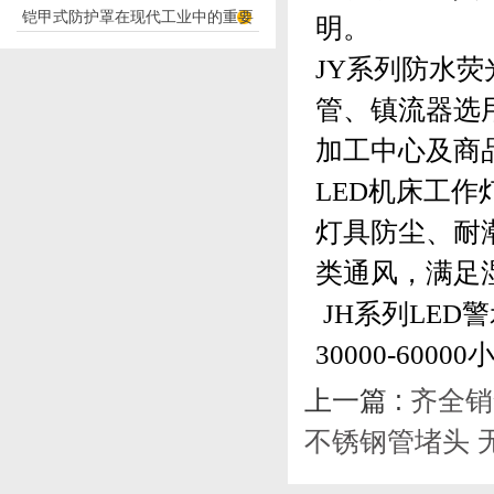
铠甲式防护罩在现代工业中的重要
应用
明。
性
JY系列防水
荧
管、镇流器选
加工中心及商
LED机床工作
灯具防尘、耐
类通风，满足
JH系列LE
30000-60
上一篇 :
齐全销
不锈钢管堵头 