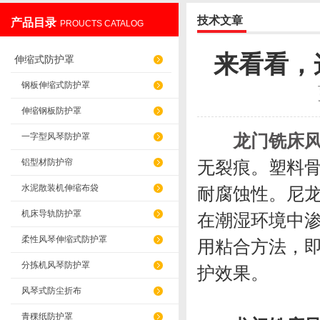
技术文章
产品目录
PROUCTS CATALOG
盐山华蒴机床附件制造有限公司
来看看，
伸缩式防护罩
钢板伸缩式防护罩
伸缩钢板防护罩
龙门铣床
一字型风琴防护罩
铝型材防护帘
无裂痕。塑料
水泥散装机伸缩布袋
耐腐蚀性。尼
机床导轨防护罩
在潮湿环境中
柔性风琴伸缩式防护罩
用粘合方法，
分拣机风琴防护罩
护效果。
风琴式防尘折布
青稞纸防护罩