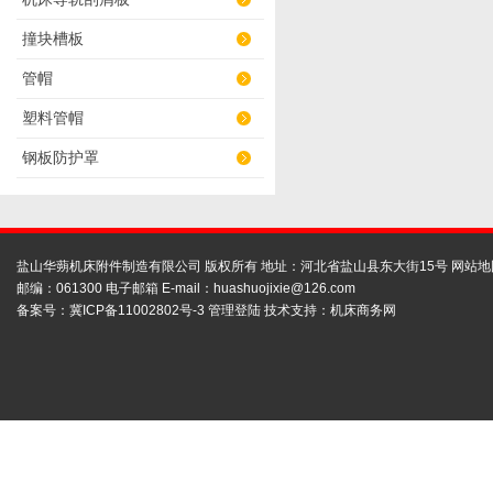
撞块槽板
管帽
塑料管帽
钢板防护罩
盐山华蒴机床附件制造有限公司 版权所有 地址：河北省盐山县东大街15号
网站地
邮编：061300 电子邮箱 E-mail：
huashuojixie@126.com
备案号：
冀ICP备11002802号-3
管理登陆
技术支持：
机床商务网