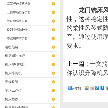
活塞杆伸缩防护罩
龙门铣床
三防布油缸保护套
性，这种稳定
油缸伸缩防尘套
的柔性风琴式
DGT导管防护套
音。通过使用
螺旋钢带防护套
要求。
电缆拖链
机床钢制拖链
上一篇 :
一文搞
机床塑料拖链
你认识升降机
机床排屑机
穿线软管
分享到：
车床工作灯
机床垫铁
机床导轨刮屑板