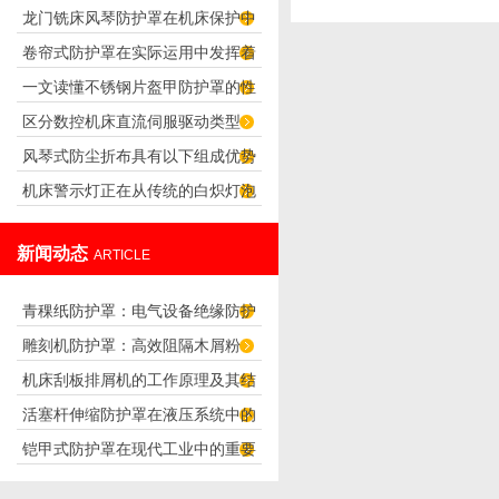
龙门铣床风琴防护罩在机床保护中
障》
卷帘式防护罩在实际运用中发挥着
的重要性
一文读懂不锈钢片盔甲防护罩的性
怎样的作用
区分数控机床直流伺服驱动类型
能特点
风琴式防尘折布具有以下组成优势
机床警示灯正在从传统的白炽灯泡
向着LED灯
新闻动态
ARTICLE
青稞纸防护罩：电气设备绝缘防护
雕刻机防护罩：高效阻隔木屑粉
专用方案
机床刮板排屑机的工作原理及其结
尘，守护设备精度与安全
活塞杆伸缩防护罩在液压系统中的
构分析
铠甲式防护罩在现代工业中的重要
应用
性