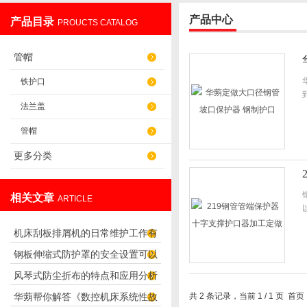
产品中心
产品目录
PROUCTS CATALOG
盐山华蒴机床附件制造有限公司
管帽
铁护口
法兰盖
管帽
更多分类
相关文章
ARTICLE
机床刮板排屑机的日常维护工作有
钢板伸缩式防护罩的安全设置可以
哪些？
风琴式防尘折布的特点和应用分析
怎么样设置？
华蒴帮你解答《数控机床系统性故
共 2 条记录，当前 1 / 1 页