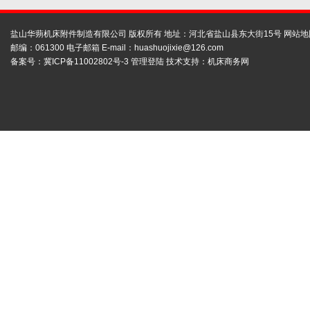
盐山华蒴机床附件制造有限公司 版权所有 地址：河北省盐山县东大街15号
网站地
邮编：061300 电子邮箱 E-mail：
huashuojixie@126.com
备案号：
冀ICP备11002802号-3
管理登陆
技术支持：
机床商务网