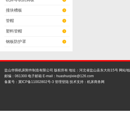
撞块槽板
管帽
塑料管帽
钢板防护罩
盐山华蒴机床附件制造有限公司 版权所有 地址：河北省盐山县东大街15号
网站地
邮编：061300 电子邮箱 E-mail：
huashuojixie@126.com
备案号：
冀ICP备11002802号-3
管理登陆
技术支持：
机床商务网