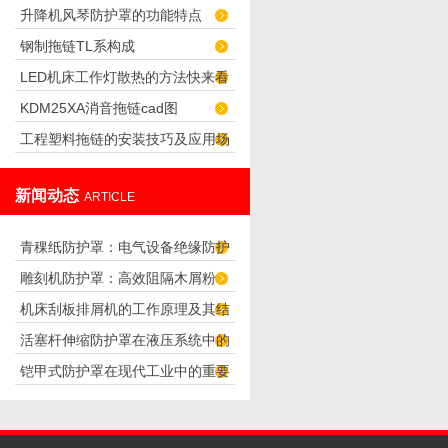
升降机风琴防护罩的功能特点
噪音
钢制拖链TL系构成
LED机床工作灯散热的方法快来看
KDM25XA消音拖链cad图
看吧！
工程塑料拖链的安装技巧及应用场
合
新闻动态
ARTICLE
青稞纸防护罩：电气设备绝缘防护
雕刻机防护罩：高效阻隔木屑粉
专用方案
机床刮板排屑机的工作原理及其结
尘，守护设备精度与安全
活塞杆伸缩防护罩在液压系统中的
构分析
铠甲式防护罩在现代工业中的重要
应用
性