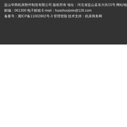
盐山华蒴机床附件制造有限公司 版权所有 地址：河北省盐山县东大街15号
网站地
邮编：061300 电子邮箱 E-mail：
huashuojixie@126.com
备案号：
冀ICP备11002802号-3
管理登陆
技术支持：
机床商务网