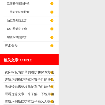
活塞杆伸缩防护罩
三防布油缸保护套
油缸伸缩防尘套
DGT导管防护套
螺旋钢带防护套
更多分类
相关文章
ARTICLE
铣床钢板防护罩的维护和保养方法
镗铣床钢板防护罩的安全性能评估
浅析镗铣床钢板防护罩的性能特点
与测试
看看这篇文章，来了解一下铣床钢
及其优点
镗铣床钢板防护罩既平稳又无振动
板防护罩！