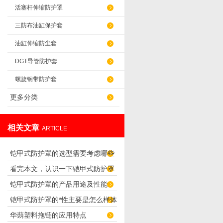
活塞杆伸缩防护罩
三防布油缸保护套
油缸伸缩防尘套
DGT导管防护套
螺旋钢带防护套
更多分类
相关文章
ARTICLE
铠甲式防护罩的选型需要考虑哪些
看完本文，认识一下铠甲式防护罩
因素？
铠甲式防护罩的产品用途及性能
的特点
铠甲式防护罩的*性主要是怎么样体
华蒴塑料拖链的应用特点
现出来的