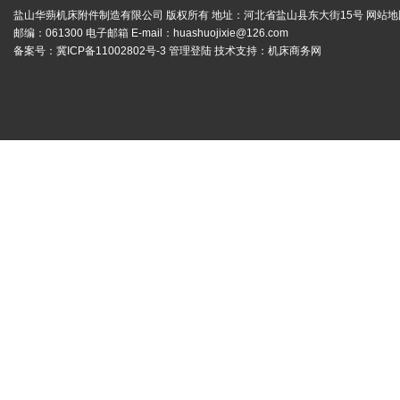
盐山华蒴机床附件制造有限公司 版权所有 地址：河北省盐山县东大街15号
网站地
邮编：061300 电子邮箱 E-mail：
huashuojixie@126.com
备案号：
冀ICP备11002802号-3
管理登陆
技术支持：
机床商务网