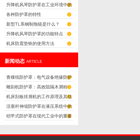
升降机风琴防护罩在工业环境中的
各种防护罩的特性
重要性
新型TL系钢制拖链是什么？
升降机风琴防护罩的功能特点
机床防震垫铁的使用方法
新闻动态
ARTICLE
青稞纸防护罩：电气设备绝缘防护
雕刻机防护罩：高效阻隔木屑粉
专用方案
机床刮板排屑机的工作原理及其结
尘，守护设备精度与安全
活塞杆伸缩防护罩在液压系统中的
构分析
铠甲式防护罩在现代工业中的重要
应用
性