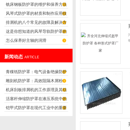
铣床钢板防护罩的维护和保养方法
10个字，到底是什么呢？
风琴式防护罩的材质和制作应用技
排屑机的八个常见的故障及解决方
巧
这是你想知道的风琴导轨防护罩的
法
怎么保养好主轴的润滑
连接方法吗？
新闻动态
ARTICLE
青稞纸防护罩：电气设备绝缘防护
雕刻机防护罩：高效阻隔木屑粉
专用方案
机床刮板排屑机的工作原理及其结
尘，守护设备精度与安全
活塞杆伸缩防护罩在液压系统中的
构分析
铠甲式防护罩在现代工业中的重要
应用
性