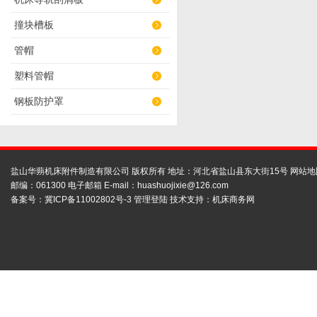
撞块槽板
管帽
塑料管帽
钢板防护罩
盐山华蒴机床附件制造有限公司 版权所有 地址：河北省盐山县东大街15号
网站地
邮编：061300 电子邮箱 E-mail：
huashuojixie@126.com
备案号：
冀ICP备11002802号-3
管理登陆
技术支持：
机床商务网