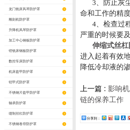
3、防止灰尘
龙门铣床风琴防护罩
命和工作的精
雕刻机防护罩
4、检查过程
升降机风琴防护罩
严重的时候要
加工中心钢板防护罩
伸缩式丝杠
镗铣床钢板防护罩
进入起着有效
数控车床防护罩
降低冷却液的
机床盔甲防护罩
铠甲式防护罩
上一篇 :
影响机
不锈钢片盔甲防护罩
链的保养工作
轴承防护罩
缝制丝杠防护罩
分享到：
不锈钢卷帘防护罩