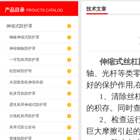
技术文章
产品目录
PROUCTS CATALOG
盐山华蒴机床附件制造有限公司
伸缩式防护罩
钢板伸缩式防护罩
伸缩钢板防护罩
伸缩式丝杠
一字型风琴防护罩
铝型材防护帘
轴、光杆等类
水泥散装机伸缩布袋
好的保护作用,
机床导轨防护罩
1、清除丝杠
柔性风琴伸缩式防护罩
的积存。同时
分拣机风琴防护罩
2、检查运行
风琴式防尘折布
巨大摩擦引起
青稞纸防护罩