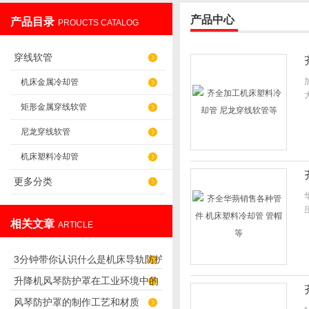
产品中心
产品目录
PROUCTS CATALOG
盐山华蒴机床附件制造有限公司
穿线软管
机床金属冷却管
矩形金属穿线软管
尼龙穿线软管
机床塑料冷却管
更多分类
相关文章
ARTICLE
3分钟带你认识什么是机床导轨防护
升降机风琴防护罩在工业环境中的
罩
风琴防护罩的制作工艺和材质
重要性