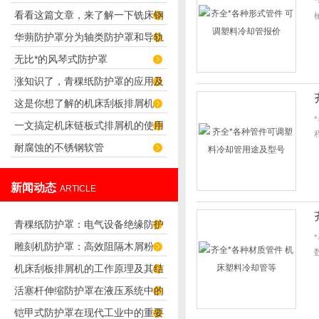
看看这篇文章，来了解一下铣床钢
华蒴防护罩分为轴类防护罩和导轨
板防护罩！
无比*的风琴式防护罩
防护罩
涨知识了，青稞纸防护罩的应用及
这是你想了解的机床刮板排屑机
优势
一文搞定机床链板式排屑机的使用
吗？快来看看吧！
耐腐蚀的不锈钢软管
方法
新闻动态
ARTICLE
青稞纸防护罩：电气设备绝缘防护
雕刻机防护罩：高效阻隔木屑粉
专用方案
机床刮板排屑机的工作原理及其结
尘，守护设备精度与安全
活塞杆伸缩防护罩在液压系统中的
构分析
铠甲式防护罩在现代工业中的重要
应用