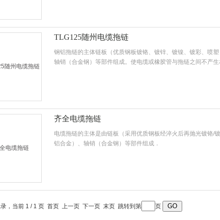
们放入 拖链中,对电缆形成保护,与管类进行分隔，并且还能将
管线发生纠缠,磨损,拉脱,勾挂和散乱等现象.的发生。
TLG125随州电缆拖链
钢铝拖链的主体链板（优质钢板镀铬、镀锌、镀镍、镀彩、喷塑
轴销（合金钢）等部件组成。使电缆或橡胶管与拖链之间不产生
链板经过渗碳处理，外形效果新颖，结构合理，灵巧强度高，钢
可靠、易拆装。
齐全电缆拖链
电缆拖链的主体是由链板（采用优质钢板经淬火后再抛光镀铬/镀
铝合金）、轴销（合金钢）等部件组成．
记录，当前 1 / 1 页 首页 上一页 下一页 末页 跳转到第
页