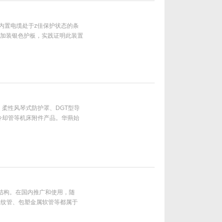
保内置电缆处于z佳保护状态的条
时加装银色护板，实践证明此装置
柔性风琴式防护罩、DGT型导
冷却管等机床附件产品。华蒴始
的肯定就是我们z大的荣誉。
结构。在国内推广和使用，随
波纹管、包塑金属软管等都属于
磨损,拉脱,勾挂和散乱,要把它