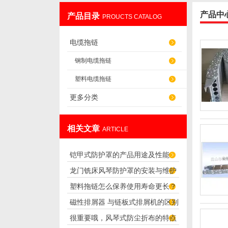
产品中
产品目录
PROUCTS CATALOG
盐山华蒴机床附件制造有限公司
电缆拖链
钢制电缆拖链
塑料电缆拖链
更多分类
相关文章
ARTICLE
铠甲式防护罩的产品用途及性能
龙门铣床风琴防护罩的安装与维护
塑料拖链怎么保养使用寿命更长？
技巧
磁性排屑器 与链板式排屑机的区别
很重要哦，风琴式防尘折布的特点