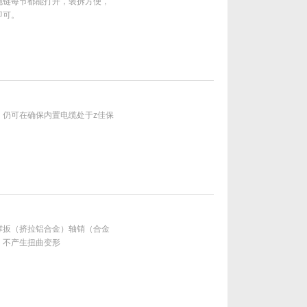
拖链每节都能打开，装拆方便，
即可。
，仍可在确保内置电缆处于z佳保
撑扳（挤拉铝合金）轴销（合金
，不产生扭曲变形