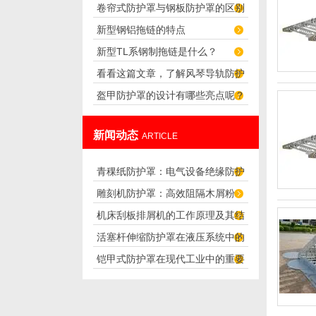
卷帘式防护罩与钢板防护罩的区别
及应用
新型钢铝拖链的特点
和特点
新型TL系钢制拖链是什么？
看看这篇文章，了解风琴导轨防护
盔甲防护罩的设计有哪些亮点呢？
罩的特性
新闻动态
ARTICLE
青稞纸防护罩：电气设备绝缘防护
雕刻机防护罩：高效阻隔木屑粉
专用方案
机床刮板排屑机的工作原理及其结
尘，守护设备精度与安全
活塞杆伸缩防护罩在液压系统中的
构分析
铠甲式防护罩在现代工业中的重要
应用
性