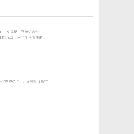
管缆随拖链实现来回移动，避免
）、支撑板（齐拉铝合金）、
相对运动，不产生扭曲变形，
性好不变形，安装方便、使用
锌/喷塑处理）、支撑板（挤拉