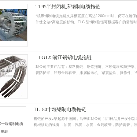
TL95半封闭机床钢制电缆拖链
*机床钢制电缆拖链支撑板宽度在高达1200mm时，仍可在确
件使之做z高速度的移动。TLG 型钢制拖链可根据客户的需随
在非人为故意破坏前提下至少可经受1
TLG125潜江钢铝电缆拖链
我公司主要产品有：塑料拖链、钢铝拖链、不锈钢板式防护罩、
管防护罩、矩形金属软管、排屑输送机、减震垫铁、操作件、
终以信誉当头，诚信为本。在创新中发展，在发展中创新。用户
TL180十堰钢制电缆拖链
拖链的开发z早起源于德国，后来由我公司 引用样品并开发创新
机械移动的线缆 ，油管，汽管，水管，金属软管，防护套管，
被 保护产品。在线缆管类需要来回移动的场合,为了防止管线纠缠,