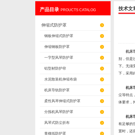
技术文
产品目录
PROUCTS CATALOG
盐山华蒴机床附件制造有限公司
伸缩式防护罩
钢板伸缩式防护罩
伸缩钢板防护罩
机床
一字型风琴防护罩
别，但是
下。无须
铝型材防护帘
下，采用
水泥散装机伸缩布袋
机床
机床导轨防护罩
尘等特点
柔性风琴伸缩式防护罩
体要求，
分拣机风琴防护罩
机床
风琴式防尘折布
有足够的
置时，还
青稞纸防护罩