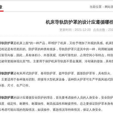
章
当前位置：
网站
机床导轨防护罩的设计应遵循哪
更新时间：2021-12-20 点击次数：23
导轨防护罩
是机床上面*的一种产品，即维护了机床，又给予增加了外观的美感。机床
过程还是有些差距的。防护罩的种类有很多，导轨防护罩只是其中的一种，利用耐油
安装导向板，因此，具有体积小、外形美观、结构可靠性好、占用空间小等特点，特
此裙帘更能体现出其*性。主要用于保护机床导轨面不受金属屑、冷却液的侵蚀，具有
导轨防护罩
还有风琴式防护罩、卷帘防护罩、盔甲防护罩、圆形防护罩等，具有防火、耐
，主要适用于各种激光切割、焊接等大型机床设备，该种防火护罩可生产平面风箱式
外形、尺寸、生产订作。
导轨防护罩
的设计应遵循安全防护的理念，首先要考虑操作人员的人身安全，安全防
强度、稳定性、耐磨性、耐腐蚀性、耐高低温性和耐疲劳性。总之要保证防护罩本身
应考虑可能出现的危险情况，如误操作、紧急情况等特殊情况，保证人身安全。