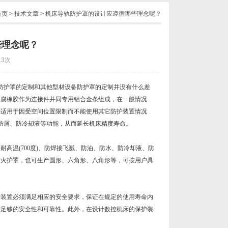
首页
>
技术文章
> 机床导轨防护罩的设计应遵循哪些理念呢？
些理念呢？
13次
防护罩的定制和其他型材设备防护罩的定制并没有什么差
耐腐橡胶作为连接件并同专用铝合金条组成，在一般情况
别适用于因受空间位置限制而不能使用其它防护装置情况
防屑、防冷却液等功能，从而延长机床精度寿命。
高温(700度)、防焊接飞溅、防油、防水、防冷却液、防
防火护罩，也可生产圆形、六角形、八角形等，可按用户具
护装置必须满足相应的安全要求，保证在规定的使用寿命内
有足够的安全性和可靠性。此外，在设计数控机床的保护装