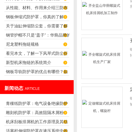
从性能、材料、作用来介绍三防布
钢板伸缩式防护罩，你真的了解
油缸保护套
关于油缸伸缩防尘套，你需要了解
吗？
钢管护帽不只是“盖子”：华蒴品牌的
的还有这么多！
尼龙塑料拖链规格
应用场景与选购参考
看完本文，了解一下风琴式防尘折
新型机床拖链的系统简介
布的产品特点
钢板导轨防护罩的优点有哪些？如
何安装？
新闻动态
ARTICLE
青稞纸防护罩：电气设备绝缘防护
雕刻机防护罩：高效阻隔木屑粉
专用方案
机床刮板排屑机的工作原理及其结
尘，守护设备精度与安全
活塞杆伸缩防护罩在液压系统中的