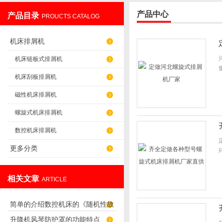
产品中心
产品目录
PROUCTS CATALOG
盐山华蒴机床附件制造有限公司
机床排屑机
机床链板式排屑机
机床刮板排屑机
磁性机床排屑机
螺旋式机床排屑机
数控机床排屑机
更多分类
相关文章
ARTICLE
简单的介绍数控机床的《随机性故
升降机风琴防护罩的功能特点
障》