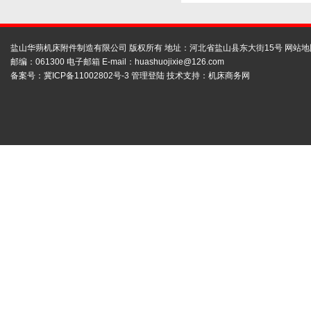
盐山华蒴机床附件制造有限公司 版权所有 地址：河北省盐山县东大街15号
网站地
邮编：061300 电子邮箱 E-mail：
huashuojixie@126.com
备案号：
冀ICP备11002802号-3
管理登陆
技术支持：
机床商务网