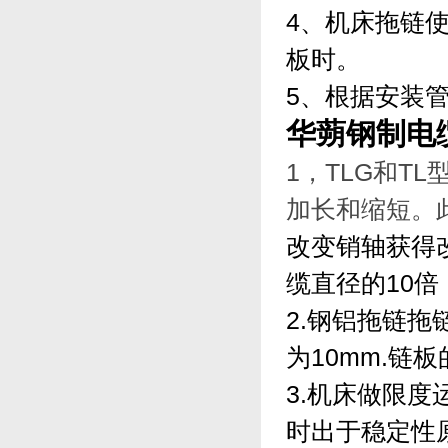
4、机床拖链
板时。
5、根据安装
华蒴钢制电
1，TLG和T
加长和缩短。
改变销轴获得
缆直径的10
2.钢铝拖链拖
为10mm.链
3.机床做限度
时出于稳定性