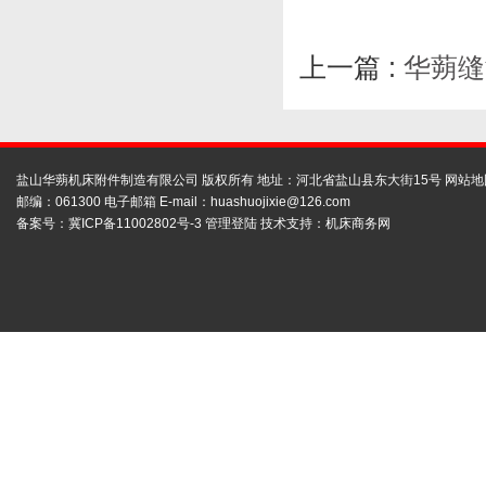
上一篇 :
华蒴缝
盐山华蒴机床附件制造有限公司 版权所有 地址：河北省盐山县东大街15号
网站地
邮编：061300 电子邮箱 E-mail：
huashuojixie@126.com
备案号：
冀ICP备11002802号-3
管理登陆
技术支持：
机床商务网