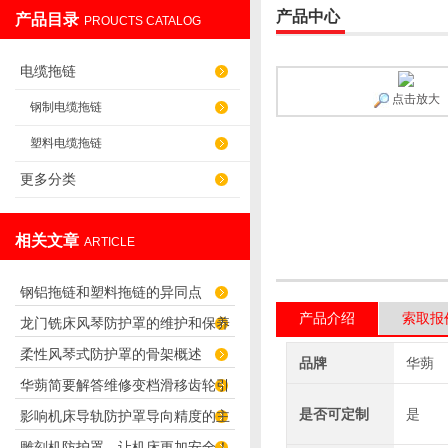
产品中心
产品目录
PROUCTS CATALOG
盐山华蒴机床附件制造有限公司
电缆拖链
点击放大
钢制电缆拖链
塑料电缆拖链
更多分类
相关文章
ARTICLE
钢铝拖链和塑料拖链的异同点
产品介绍
索取报
龙门铣床风琴防护罩的维护和保养
柔性风琴式防护罩的骨架概述
要点
品牌
华蒴
华蒴简要解答维修变档滑移齿轮引
是否可定制
是
影响机床导轨防护罩导向精度的主
起主轴停转
雕刻机防护罩，让机床更加安全！