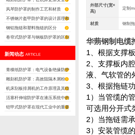
要因素
外部尺寸(宽×
定制m
风琴防护罩的制作工艺和材质
高)
不锈钢片盔甲防护罩的设计原理和
材质
钢制拖
钢铝拖链和塑料拖链的区分
应用
卷帘式防护罩与钢板防护罩的区别
华蒴钢制电缆
和特点
1、根据支撑板
新闻动态
ARTICLE
2、支撑板内腔
青稞纸防护罩：电气设备绝缘防护
液、气软管的
雕刻机防护罩：高效阻隔木屑粉
专用方案
3、根据拖链
机床刮板排屑机的工作原理及其结
尘，守护设备精度与安全
1）当管缆的
活塞杆伸缩防护罩在液压系统中的
构分析
可选用分开式
铠甲式防护罩在现代工业中的重要
应用
性
2）当拖链需
3）安装管缆