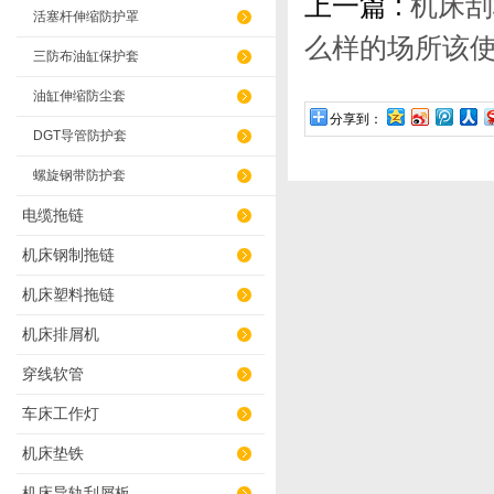
上一篇 :
机床刮
活塞杆伸缩防护罩
么样的场所该
三防布油缸保护套
油缸伸缩防尘套
分享到：
DGT导管防护套
螺旋钢带防护套
电缆拖链
机床钢制拖链
机床塑料拖链
机床排屑机
穿线软管
车床工作灯
机床垫铁
机床导轨刮屑板