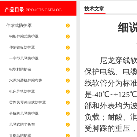
技术文章
产品目录
PROUCTS CATALOG
盐山华蒴机床附件制造有限公司
细
伸缩式防护罩
钢板伸缩式防护罩
伸缩钢板防护罩
尼龙穿线软管是
一字型风琴防护罩
铝型材防护帘
保护电线、电
水泥散装机伸缩布袋
线软管分为标
机床导轨防护罩
是-40℃~+1
柔性风琴伸缩式防护罩
部和外表均为
分拣机风琴防护罩
负载；耐酸、润
风琴式防尘折布
受脚踩的重压，
青稞纸防护罩