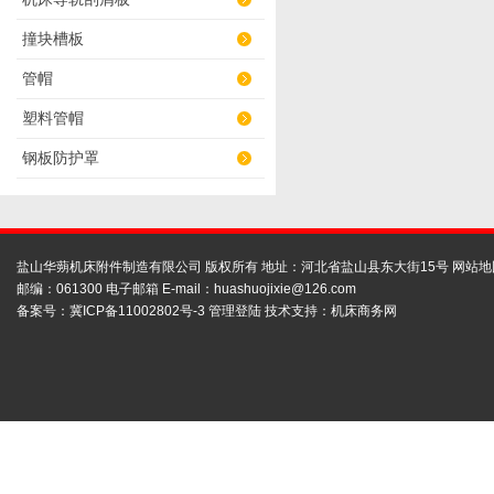
撞块槽板
管帽
塑料管帽
钢板防护罩
盐山华蒴机床附件制造有限公司 版权所有 地址：河北省盐山县东大街15号
网站地
邮编：061300 电子邮箱 E-mail：
huashuojixie@126.com
备案号：
冀ICP备11002802号-3
管理登陆
技术支持：
机床商务网