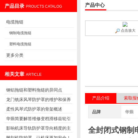
产品中心
产品目录
PROUCTS CATALOG
盐山华蒴机床附件制造有限公司
电缆拖链
点击放大
钢制电缆拖链
塑料电缆拖链
更多分类
相关文章
ARTICLE
钢铝拖链和塑料拖链的异同点
产品介绍
索取报
龙门铣床风琴防护罩的维护和保养
柔性风琴式防护罩的骨架概述
要点
品牌
华蒴
华蒴简要解答维修变档滑移齿轮引
影响机床导轨防护罩导向精度的主
全封闭式钢制
起主轴停转
雕刻机防护罩，让机床更加安全！