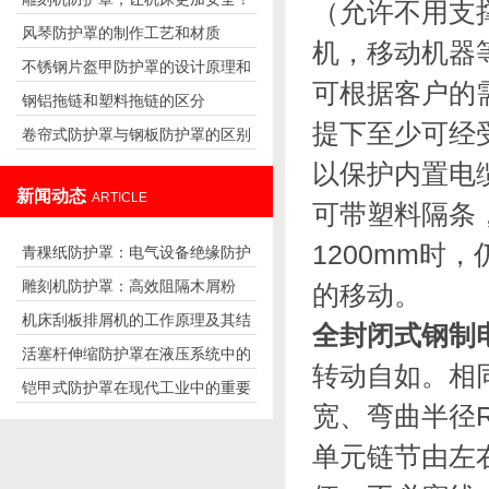
要因素
（允许不用支
风琴防护罩的制作工艺和材质
机，移动机器
不锈钢片盔甲防护罩的设计原理和
可根据客户的
钢铝拖链和塑料拖链的区分
应用
提下至少可经
卷帘式防护罩与钢板防护罩的区别
以保护内置
和特点
新闻动态
ARTICLE
可带塑料隔条
1200mm时
青稞纸防护罩：电气设备绝缘防护
雕刻机防护罩：高效阻隔木屑粉
的移
专用方案
机床刮板排屑机的工作原理及其结
尘，守护设备精度与安全
全封闭式钢制
活塞杆伸缩防护罩在液压系统中的
构分析
转动自如。相
铠甲式防护罩在现代工业中的重要
应用
宽、弯曲半径
性
单元链节由左