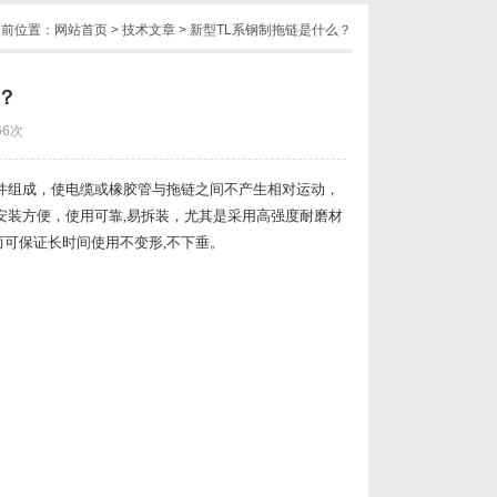
当前位置：
网站首页
>
技术文章
> 新型TL系钢制拖链是什么？
？
66次
件组成，使电缆或橡胶管与拖链之间不产生相对运动，
安装方便，使用可靠,易拆装，尤其是采用高强度耐磨材
可保证长时间使用不变形,不下垂。