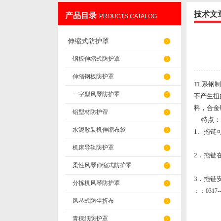
技术文
产品目录
PROUCTS CATALOG
盐山华蒴机床附件制造有限公司
伸缩式防护罩
钢板伸缩式防护罩
伸缩钢板防护罩
TL系钢制
一字型风琴防护罩
不产生扭
料，合金
铝型材防护帘
特点：
水泥散装机伸缩布袋
1、拖链可
机床导轨防护罩
2．拖链
柔性风琴伸缩式防护罩
3．拖链
分拣机风琴防护罩
：：0317--
风琴式防尘折布
青稞纸防护罩