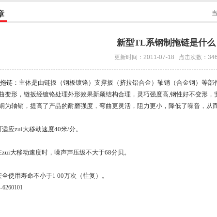
章
新型TL系钢制拖链是什么
更新时间：2011-07-18 点击次数：34
拖链
：主体是由链扳（钢板镀铬）支撑扳（挤拉铝合金）轴销（合金钢）等部
曲变形，链扳经镀铬处理外形效果新颖结构合理，灵巧强度高,钢性好不变形，
铜为轴销，提高了产品的耐磨强度，弯曲更灵活，阻力更小，降低了噪音，从而
适应zui大移动速度40米/分。
在zui大移动速度时，噪声声压级不大于68分贝。
安全使用寿命不小于1 00万次（往复）。
-6260101