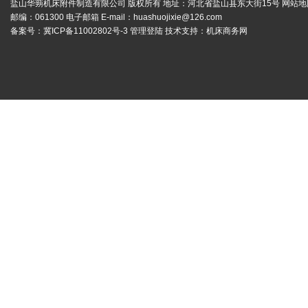
盐山华蒴机床附件制造有限公司 版权所有 地址：河北省盐山县东大街15号
网站地
邮编：061300 电子邮箱 E-mail：
huashuojixie@126.com
备案号：
冀ICP备11002802号-3
管理登陆
技术支持：
机床商务网