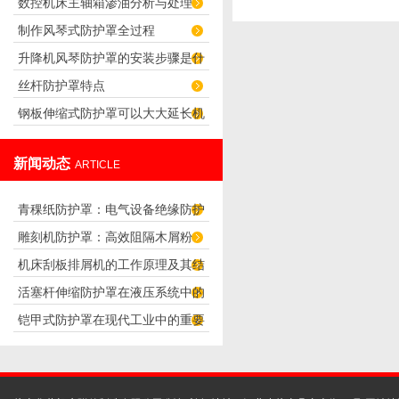
数控机床主轴箱渗油分析与处理
10个字，到底是什么呢？
制作风琴式防护罩全过程
升降机风琴防护罩的安装步骤是什
丝杆防护罩特点
么？
钢板伸缩式防护罩可以大大延长机
器的使用寿命
新闻动态
ARTICLE
青稞纸防护罩：电气设备绝缘防护
雕刻机防护罩：高效阻隔木屑粉
专用方案
机床刮板排屑机的工作原理及其结
尘，守护设备精度与安全
活塞杆伸缩防护罩在液压系统中的
构分析
铠甲式防护罩在现代工业中的重要
应用
性