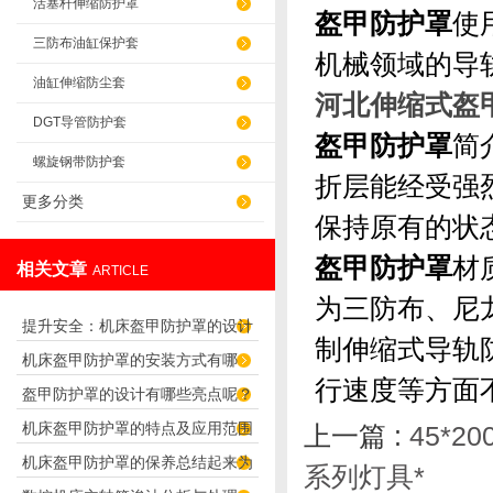
活塞杆伸缩防护罩
盔甲防护罩
使
三防布油缸保护套
机械领域的导
油缸伸缩防尘套
河北伸缩式盔
DGT导管防护套
盔甲防护罩
简
螺旋钢带防护套
折层能经受强
更多分类
保持原有的状
盔甲防护罩
材
相关文章
ARTICLE
为三防布、尼
提升安全：机床盔甲防护罩的设计
制伸缩式导轨
机床盔甲防护罩的安装方式有哪
原理解析
行速度等方面
盔甲防护罩的设计有哪些亮点呢？
些？
机床盔甲防护罩的特点及应用范围
上一篇 :
45*
机床盔甲防护罩的保养总结起来为
系列灯具*