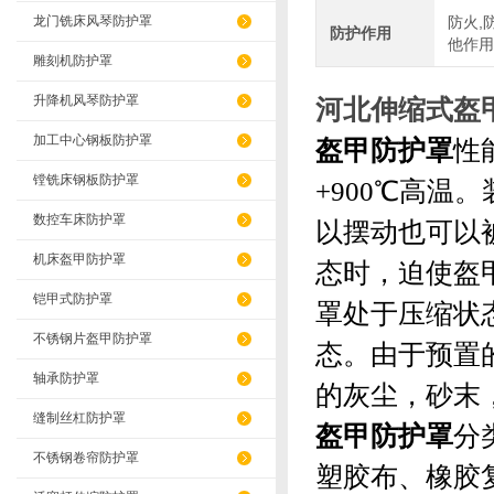
龙门铣床风琴防护罩
防火,
防护作用
他作用
雕刻机防护罩
升降机风琴防护罩
河北伸缩式盔
加工中心钢板防护罩
盔甲防护罩
性
镗铣床钢板防护罩
+900℃高
数控车床防护罩
以摆动也可以
机床盔甲防护罩
态时，迫使盔
铠甲式防护罩
罩处于压缩状
不锈钢片盔甲防护罩
态。由于预置
轴承防护罩
的灰尘，砂末
缝制丝杠防护罩
盔甲防护罩
分
不锈钢卷帘防护罩
塑胶布、橡胶