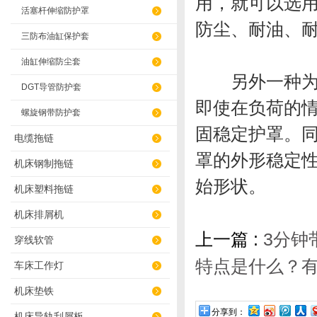
用，就可以选
活塞杆伸缩防护罩
防尘、耐油、
三防布油缸保护套
油缸伸缩防尘套
另外一种为缝
DGT导管防护套
即使在负荷的情
螺旋钢带防护套
固稳定护罩。
电缆拖链
罩的外形稳定
机床钢制拖链
始形状。
机床塑料拖链
机床排屑机
上一篇 :
3分钟
穿线软管
特点是什么？
车床工作灯
机床垫铁
分享到：
机床导轨刮屑板