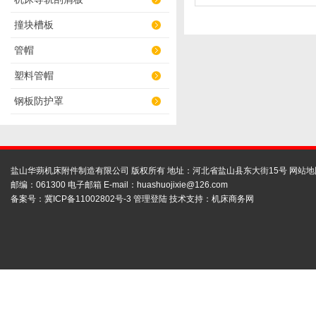
撞块槽板
管帽
塑料管帽
钢板防护罩
盐山华蒴机床附件制造有限公司 版权所有 地址：河北省盐山县东大街15号
网站地
邮编：061300 电子邮箱 E-mail：
huashuojixie@126.com
备案号：
冀ICP备11002802号-3
管理登陆
技术支持：
机床商务网