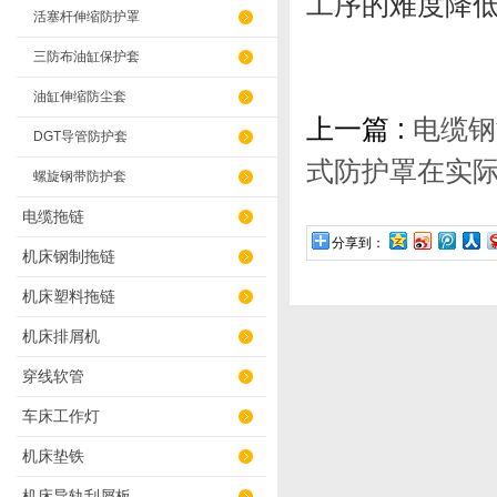
工序的难度降
活塞杆伸缩防护罩
三防布油缸保护套
油缸伸缩防尘套
上一篇 :
电缆钢
DGT导管防护套
式防护罩在实
螺旋钢带防护套
电缆拖链
分享到：
机床钢制拖链
机床塑料拖链
机床排屑机
穿线软管
车床工作灯
机床垫铁
机床导轨刮屑板