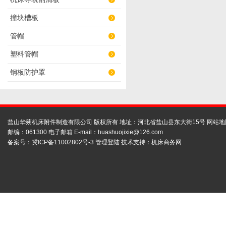
撞块槽板
管帽
塑料管帽
钢板防护罩
盐山华蒴机床附件制造有限公司 版权所有 地址：河北省盐山县东大街15号
网站地
邮编：061300 电子邮箱 E-mail：
huashuojixie@126.com
备案号：
冀ICP备11002802号-3
管理登陆
技术支持：
机床商务网