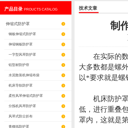
技术文章
产品目录
PROUCTS CATALOG
盐山华蒴机床附件制造有限公司
制
伸缩式防护罩
钢板伸缩式防护罩
伸缩钢板防护罩
在实际的数控
一字型风琴防护罩
铝型材防护帘
大多数都是螺
水泥散装机伸缩布袋
以*要求就是螺
机床导轨防护罩
柔性风琴伸缩式防护罩
机床防护罩两
分拣机风琴防护罩
低，进行重叠
风琴式防尘折布
罩内，这就是
青稞纸防护罩