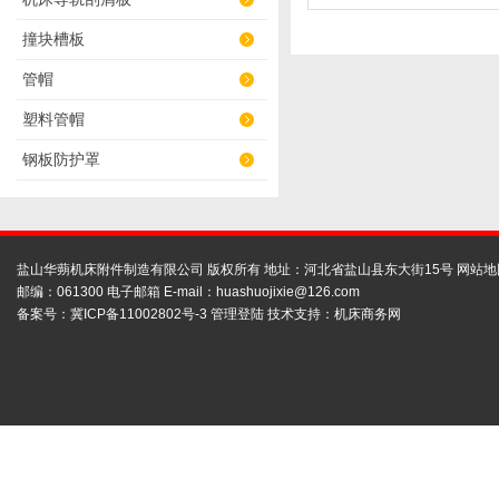
撞块槽板
管帽
塑料管帽
钢板防护罩
盐山华蒴机床附件制造有限公司 版权所有 地址：河北省盐山县东大街15号
网站地
邮编：061300 电子邮箱 E-mail：
huashuojixie@126.com
备案号：
冀ICP备11002802号-3
管理登陆
技术支持：
机床商务网