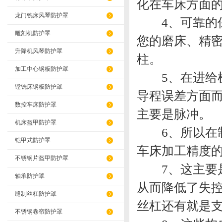
化在车床方面
龙门铣床风琴防护罩
4、可靠的保
雕刻机防护罩
您的磨床、精
升降机风琴防护罩
柱。
加工中心钢板防护罩
5、在进给机
镗铣床钢板防护罩
导程误差方面
数控车床防护罩
主要是脉冲。
机床盔甲防护罩
6、所以在制
铠甲式防护罩
车床加工精度
不锈钢片盔甲防护罩
7、这主要是
轴承防护罩
从而降低了失
缝制丝杠防护罩
丝杠还有就是
不锈钢卷帘防护罩