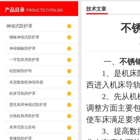
技术文章
产品目录
PROUCTS CATALOG
盐山华蒴机床附件制造有限公司
不
伸缩式防护罩
钢板伸缩式防护罩
伸缩钢板防护罩
一、
不锈
一字型风琴防护罩
铝型材防护帘
1、是机床防
水泥散装机伸缩布袋
西进入机床导
机床导轨防护罩
2、先从机械
柔性风琴伸缩式防护罩
调整方面主要
分拣机风琴防护罩
使车床满足要
风琴式防尘折布
3、提高数控
青稞纸防护罩