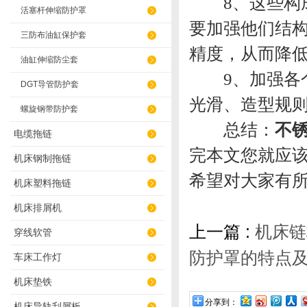
8、这些构成
活塞杆伸缩防护罩
要加强他们结
三防布油缸保护套
精度，从而降
油缸伸缩防尘套
9、加强各个
DGT导管防护套
光滑、造型规
螺旋钢带防护套
总结：
不
电缆拖链
完本文您就应
机床钢制拖链
希望对大家有
机床塑料拖链
机床排屑机
上一篇 :
机床链
穿线软管
防护罩的特点
车床工作灯
机床垫铁
分享到：
机床导轨刮屑板