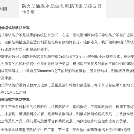
防火,防油,防水,防尘,防屑,防飞溅,防撞击,其
作用
他作用
制伸缩式导轨防护罩
缩式导轨防护罩是机床的传统防护形式，在这一领域里钢制伸缩式导轨防护罩被广泛应
过一定的结构措施及合适的刮屑板也可有效地降低冷却液的渗入，我厂钢制伸缩式导轨
于行速度等方面不断提高的要求。
护罩技术数据；钢制伸缩式导轨防护罩为高品质的2-3mm厚钢板冷压成型而成，根据
以为所有的机床种类提供相应的导轨防护类型，根据运行速度及导轨的不同我们所研制的防
酯或黄铜滑块，中等速度30mm/min之下的我们装有滚轴，另外驱动板，刮屑板及吸
音及摩擦。
缩式导轨防护罩的节数对其比例，重量及运行特性都很重要，每个单节都应尽可能地长
在3∶1和5∶1之间
制伸缩式导轨防护罩
主要生产有各种材质的机床附件，机床防护罩，钢铝拖链，工程塑料拖链，机床工作灯
头，排屑机，可调塑料冷却管，机床导轨刮屑板，刮板式除屑输送机系列，并承接铸造
我公司系列产品，我们愿与您携手合作共同发展，为数控机床行业做出应有的贡献。
齐全伸缩式机床盔甲防护罩生产厂家
下一篇 :
齐全盐山华蒴直销 各种形式钢制拖链