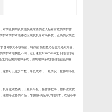
，对防止切屑及其他尖锐东西的进入起着有效的防护作
防护罩防护罩能够适应现代机床对高科技，正确的安装位
要求也可以为不锈钢的，特殊的表面磨光会使其另外升值，
护罩结构也不同，运行速度10mm/min之下的我们装
屑板之间还需要缓冲系统，滑块缓冲系统的目的是减少碰
，这样可以减少节数，降低成本，一般情况下拉伸与小压
，机床减震垫铁，工量具平板，操作件把手，塑料波纹软
，注塑等业务的产品，*的服务满足客户的要求，欢迎各单