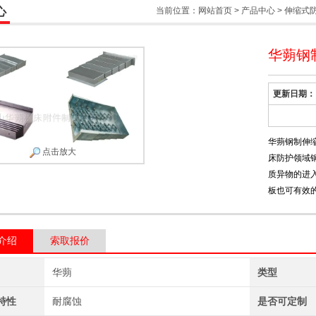
心
当前位置：
网站首页
>
产品中心
>
伸缩式
华蒴钢
更新日期：
华蒴钢制伸
点击放大
床防护领域
质异物的进
板也可有效
介绍
索取报价
华蒴
类型
特性
耐腐蚀
是否可定制