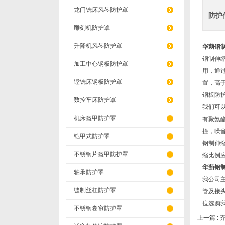
龙门铣床风琴防护罩
防护
雕刻机防护罩
升降机风琴防护罩
华蒴钢
钢制伸
加工中心钢板防护罩
用，通
镗铣床钢板防护罩
置，高
钢板防
数控车床防护罩
我们可
机床盔甲防护罩
有聚氨
撞，噪
铠甲式防护罩
钢制伸
不锈钢片盔甲防护罩
缩比例应
华蒴钢
轴承防护罩
我公司
缝制丝杠防护罩
管及接
位选购
不锈钢卷帘防护罩
上一篇 :