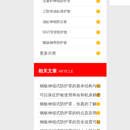
活塞杆伸缩防护罩
三防布油缸保护套
油缸伸缩防尘套
DGT导管防护套
螺旋钢带防护套
更多分类
相关文章
ARTICLE
钢板伸缩式防护罩的基本结构与功
可以保证护板使用寿命和机床精密
能介绍
钢板伸缩式防护罩，你真的了解
度的“伸缩式导轨防护罩”
钢板伸缩式防护罩的特点及应用
吗？
钢板伸缩式防护罩的安全设置可以