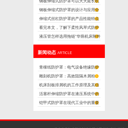
钢板伸缩式防护罩可以大大延长机
怎么样设置？
钢板伸缩式防护罩的设计与应用分
器的使用寿命
伸缩式丝杠防护罩的产品性能特点
析
看完本文，了解下柔性风琴式防护
液压管怎样选用拖链“华蒴机床附件”
罩的优点
新闻动态
ARTICLE
青稞纸防护罩：电气设备绝缘防护
雕刻机防护罩：高效阻隔木屑粉
专用方案
机床刮板排屑机的工作原理及其结
尘，守护设备精度与安全
活塞杆伸缩防护罩在液压系统中的
构分析
铠甲式防护罩在现代工业中的重要
应用
性