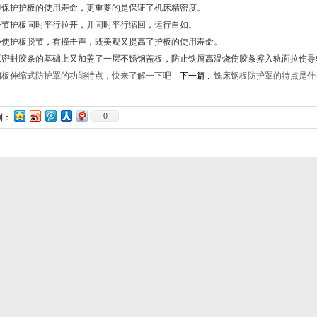
保护护板的使用寿命，更重要的是保证了机床精密度。
节护板同时平行拉开，并同时平行缩回，运行自如。
使护板脱节，有撞击声，既美观又提高了护板的使用寿命。
密封胶条的基础上又加盖了一层不锈钢盖板，防止铁屑高温烧伤胶条擦入轨面拉伤导
钢板伸缩式防护罩的功能特点，快来了解一下吧
下一篇 :
铣床钢板防护罩的特点是什
0
到：