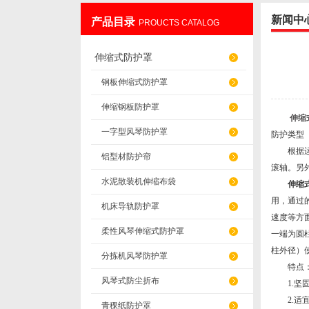
新闻中
产品目录
PROUCTS CATALOG
盐山华蒴机床附件制造有限公司
伸缩式防护罩
钢板伸缩式防护罩
伸缩钢板防护罩
伸缩
一字型风琴防护罩
防护类型
根据运行
铝型材防护帘
滚轴。另
水泥散装机伸缩布袋
伸缩
用，通过
机床导轨防护罩
速度等方
柔性风琴伸缩式防护罩
一端为圆
柱外径）
分拣机风琴防护罩
特点
风琴式防尘折布
1.坚固
2.适宜
青稞纸防护罩