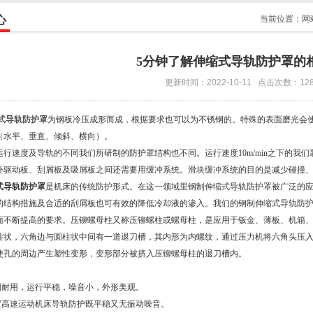
心
当前位置：
网
5分钟了解伸缩式导轨防护罩的
更新时间：2022-10-11 点击次数：12
式导轨防护罩
为钢板冷压成形而成，根据要求也可以为不锈钢的。特殊的表面磨光会
（水平、垂直、倾斜、横向）。
速度及导轨的不同我们所研制的防护罩结构也不同。运行速度10m/min之下的我们装有
外驱动板、刮屑板及吸屑板之间还需要用缓冲系统。滑块缓冲系统的目的是减少碰撞
式导轨防护罩
是机床的传统防护形式。在这一领域里钢制伸缩式导轨防护罩被广泛的
的结构措施及合适的刮屑板也可有效的降低冷却液的渗入。我们的钢制伸缩式导轨防
面不断提高的要求。压铆螺母柱又称压铆螺柱或螺母柱，是应用于钣金、薄板、机箱
柱状，六角边与圆柱状中间有一道退刀槽，其内形为内螺纹，通过压力机将六角头压
使孔的周边产生塑性变形，变形部分被挤入压铆螺母柱的退刀槽内。
：
耐用，运行平稳，噪音小，外形美观。
高速运动机床导轨防护既平稳又无振动噪音。