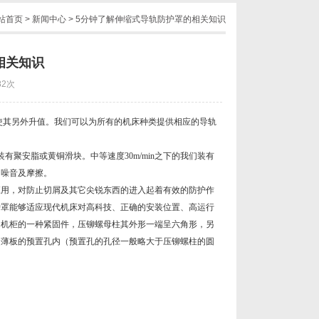
站首页
>
新闻中心
> 5分钟了解伸缩式导轨防护罩的相关知识
相关知识
82次
使其另外升值。我们可以为所有的机床种类提供相应的导轨
聚安脂或黄铜滑块。中等速度30m/min之下的我们装有
、噪音及摩擦。
应用，对防止切屑及其它尖锐东西的进入起着有效的防护作
护罩能够适应现代机床对高科技、正确的安装位置、高运行
、机柜的一种紧固件，压铆螺母柱其外形一端呈六角形，另
入薄板的预置孔内（预置孔的孔径一般略大于压铆螺柱的圆