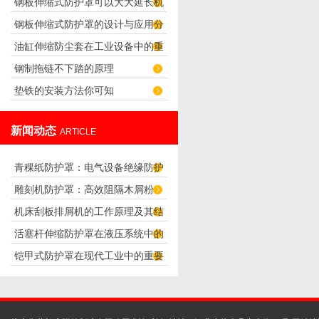
钢板伸缩式防护罩可以大大延长机
怎么样设置？
钢板伸缩式防护罩的设计与应用分
器的使用寿命
油缸伸缩防尘套在工业设备中的重
析
钢制拖链不下踏的原理
要性
垫铁的安装方法你可知
新闻动态
ARTICLE
青稞纸防护罩：电气设备绝缘防护
雕刻机防护罩：高效阻隔木屑粉
专用方案
机床刮板排屑机的工作原理及其结
尘，守护设备精度与安全
活塞杆伸缩防护罩在液压系统中的
构分析
铠甲式防护罩在现代工业中的重要
应用
性