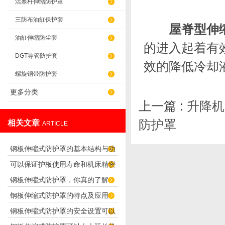
活塞杆伸缩防护罩
三防布油缸保护套
屋脊型伸
油缸伸缩防尘套
的进入起着有
DGT导管防护套
效的降低冷却
螺旋钢带防护套
更多分类
上一篇 :
升降机
防护罩
相关文章
ARTICLE
钢板伸缩式防护罩的基本结构与功
可以保证护板使用寿命和机床精密
能介绍
钢板伸缩式防护罩，你真的了解
度的“伸缩式导轨防护罩”
钢板伸缩式防护罩的特点及应用
吗？
钢板伸缩式防护罩的安全设置可以