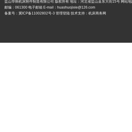
盐山华蒴机床附件制造有限公司 版权所有 地址：河北省盐山县东大街15号
网站地
邮编：061300 电子邮箱 E-mail：
huashuojixie@126.com
备案号：
冀ICP备11002802号-3
管理登陆
技术支持：
机床商务网