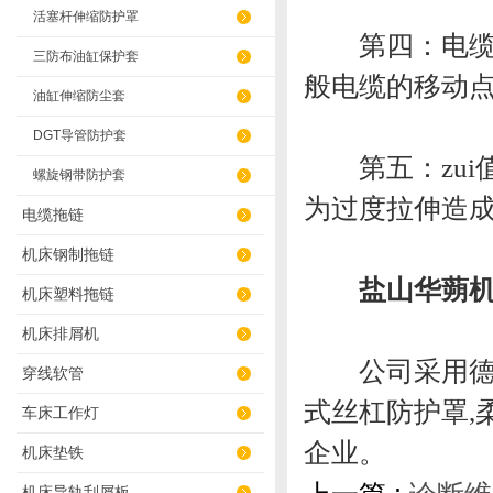
活塞杆伸缩防护罩
第四：电缆的
三防布油缸保护套
般电缆的移动点
油缸伸缩防尘套
DGT导管防护套
第五：zui
螺旋钢带防护套
为过度拉伸造
电缆拖链
机床钢制拖链
盐山华蒴机
机床塑料拖链
机床排屑机
公司采用德国
穿线软管
式丝杠防护罩,
车床工作灯
企业。
机床垫铁
机床导轨刮屑板