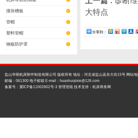
上一篇 :
诊断维
大特点
撞块槽板
管帽
分享到：
塑料管帽
钢板防护罩
盐山华蒴机床附件制造有限公司 版权所有 地址：河北省盐山县东大街15号
网站地
邮编：061300 电子邮箱 E-mail：
huashuojixie@126.com
备案号：
冀ICP备11002802号-3
管理登陆
技术支持：
机床商务网