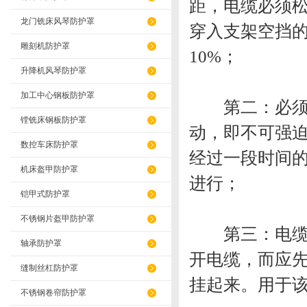
距，电缆必须
龙门铣床风琴防护罩
穿入支架空挡
雕刻机防护罩
10%；
升降机风琴防护罩
加工中心钢板防护罩
第二：必须注
镗铣床钢板防护罩
动，即不可强
数控车床防护罩
经过一段时间
机床盔甲防护罩
进行；
铠甲式防护罩
不锈钢片盔甲防护罩
第三：电缆的
轴承防护罩
开电缆，而应
缝制丝杠防护罩
挂起来。用于
不锈钢卷帘防护罩