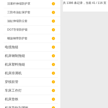
共 1386 条记录，当前 41 / 116 页
活塞杆伸缩防护罩
三防布油缸保护套
油缸伸缩防尘套
DGT导管防护套
螺旋钢带防护套
电缆拖链
机床钢制拖链
机床塑料拖链
机床排屑机
穿线软管
车床工作灯
机床垫铁
机床导轨刮屑板