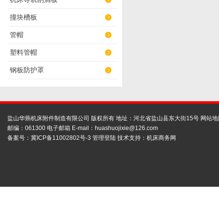
撞块槽板
管帽
塑料管帽
钢板防护罩
盐山华蒴机床附件制造有限公司 版权所有 地址：河北省盐山县东大街15号
网站地
邮编：061300 电子邮箱 E-mail：
huashuojixie@126.com
备案号：
冀ICP备11002802号-3
管理登陆
技术支持：
机床商务网