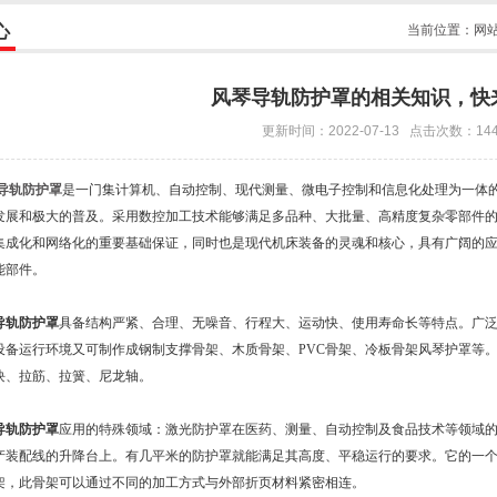
心
当前位置：
网
风琴导轨防护罩的相关知识，快
更新时间：2022-07-13 点击次数：14
导轨防护罩
是一门集计算机、自动控制、现代测量、微电子控制和信息化处理为一体
发展和极大的普及。采用数控加工技术能够满足多品种、大批量、高精度复杂零部件
集成化和网络化的重要基础保证，同时也是现代机床装备的灵魂和核心，具有广阔的
能部件。
导轨防护罩
具备结构严紧、合理、无噪音、行程大、运动快、使用寿命长等特点。广
设备运行环境又可制作成钢制支撑骨架、木质骨架、PVC骨架、冷板骨架风琴护罩等
块、拉筋、拉簧、尼龙轴。
导轨防护罩
应用的特殊领域：激光防护罩在医药、测量、自动控制及食品技术等领域
产装配线的升降台上。有几平米的防护罩就能满足其高度、平稳运行的要求。它的一
骨架，此骨架可以通过不同的加工方式与外部折页材料紧密相连。