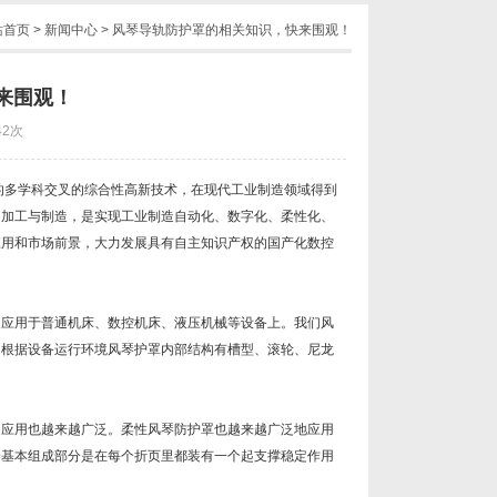
站首页
>
新闻中心
> 风琴导轨防护罩的相关知识，快来围观！
来围观！
42次
的多学科交叉的综合性高新技术，在现代工业制造领域得到
的加工与制造，是实现工业制造自动化、数字化、柔性化、
应用和市场前景，大力发展具有自主知识产权的国产化数控
泛应用于普通机床、数控机床、液压机械等设备上。我们风
。根据设备运行环境风琴护罩内部结构有槽型、滚轮、尼龙
的应用也越来越广泛。柔性风琴防护罩也越来越广泛地应用
个基本组成部分是在每个折页里都装有一个起支撑稳定作用