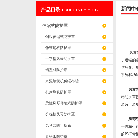
新闻中
产品目录
PROUCTS CATALOG
盐山华蒴机床附件制造有限公司
伸缩式防护罩
钢板伸缩式防护罩
伸缩钢板防护罩
风琴
一字型风琴防护罩
了迅猛的
信息化、
铝型材防护帘
系统和功
水泥散装机伸缩布袋
风琴
机床导轨防护罩
琴防护罩
柔性风琴伸缩式防护罩
滑片、滑
分拣机风琴防护罩
风琴
风琴式防尘折布
于汽车生
的PVC
青稞纸防护罩