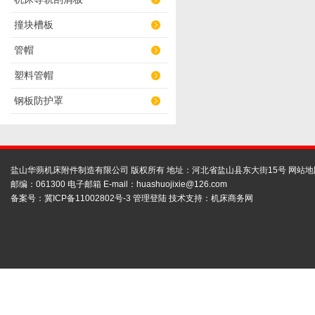
撞块槽板
管帽
塑料管帽
钢板防护罩
盐山华蒴机床附件制造有限公司 版权所有 地址：河北省盐山县东大街15号
网站地
邮编：061300 电子邮箱 E-mail：
huashuojixie@126.com
备案号：
冀ICP备11002802号-3
管理登陆
技术支持：
机床商务网