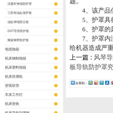
题。
活塞杆伸缩防护罩
4、该产品使
三防布油缸保护套
5、护罩具行
油缸伸缩防尘套
6、护罩的风箱
DGT导管防护套
7、护罩内没
螺旋钢带防护套
给机器造成严
电缆拖链
上一篇 :
风琴导
机床钢制拖链
板导轨防护罩
机床塑料拖链
机床排屑机
分享到：
穿线软管
车床工作灯
机床垫铁
机床导轨刮屑板