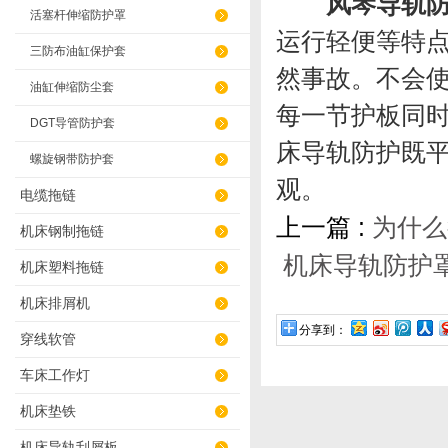
风琴导轨
活塞杆伸缩防护罩
运行轻便等特
三防布油缸保护套
然事故。不会
油缸伸缩防尘套
每一节护板同
DGT导管防护套
床导轨防护既
螺旋钢带防护套
观。
电缆拖链
上一篇 :
为什么
机床钢制拖链
机床导轨防护
机床塑料拖链
机床排屑机
分享到：
穿线软管
车床工作灯
机床垫铁
机床导轨刮屑板