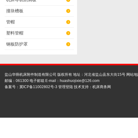
撞块槽板
管帽
塑料管帽
钢板防护罩
盐山华蒴机床附件制造有限公司 版权所有 地址：河北省盐山县东大街15号
网站地
邮编：061300 电子邮箱 E-mail：
huashuojixie@126.com
备案号：
冀ICP备11002802号-3
管理登陆
技术支持：
机床商务网