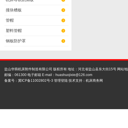
撞块槽板
管帽
塑料管帽
钢板防护罩
盐山华蒴机床附件制造有限公司 版权所有 地址：河北省盐山县东大街15号
网站地
邮编：061300 电子邮箱 E-mail：
huashuojixie@126.com
备案号：
冀ICP备11002802号-3
管理登陆
技术支持：
机床商务网