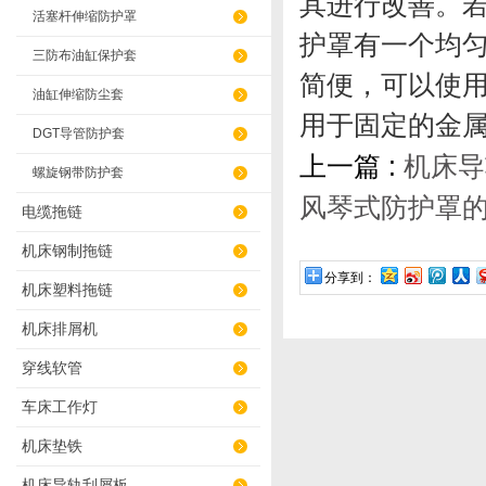
其进行改善。
活塞杆伸缩防护罩
护罩有一个均
三防布油缸保护套
简便，可以使
油缸伸缩防尘套
用于固定的金
DGT导管防护套
上一篇 :
机床导
螺旋钢带防护套
风琴式防护罩
电缆拖链
机床钢制拖链
分享到：
机床塑料拖链
机床排屑机
穿线软管
车床工作灯
机床垫铁
机床导轨刮屑板