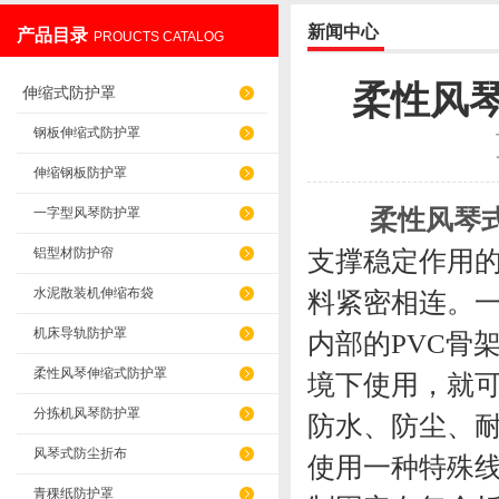
新闻中心
产品目录
PROUCTS CATALOG
盐山华蒴机床附件制造有限公司
柔性风
伸缩式防护罩
钢板伸缩式防护罩
伸缩钢板防护罩
柔性风琴
一字型风琴防护罩
铝型材防护帘
支撑稳定作用的
水泥散装机伸缩布袋
料紧密相连。
机床导轨防护罩
内部的PVC骨
柔性风琴伸缩式防护罩
境下使用，就
分拣机风琴防护罩
防水、防尘、
风琴式防尘折布
使用一种特殊线
青稞纸防护罩