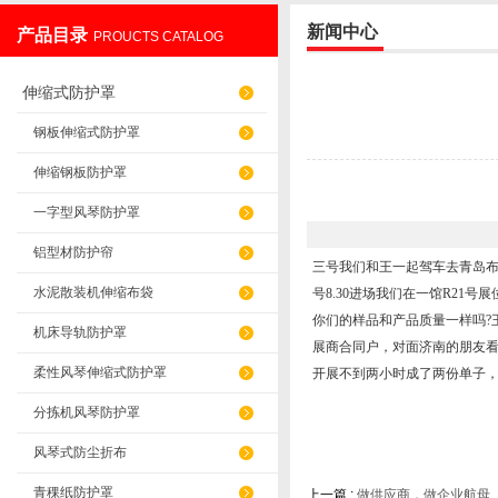
新闻中心
产品目录
PROUCTS CATALOG
盐山华蒴机床附件制造有限公司
伸缩式防护罩
钢板伸缩式防护罩
伸缩钢板防护罩
一字型风琴防护罩
铝型材防护帘
三号我们和王一起驾车去青岛
水泥散装机伸缩布袋
号8.30进场我们在一馆R2
你们的样品和产品质量一样吗?
机床导轨防护罩
展商合同户，对面济南的朋友看
柔性风琴伸缩式防护罩
开展不到两小时成了两份单子，王中
分拣机风琴防护罩
风琴式防尘折布
青稞纸防护罩
上一篇 :
做供应商，做企业航母