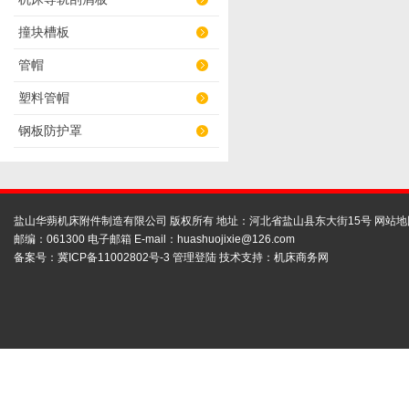
撞块槽板
管帽
塑料管帽
钢板防护罩
盐山华蒴机床附件制造有限公司 版权所有 地址：河北省盐山县东大街15号
网站地
邮编：061300 电子邮箱 E-mail：
huashuojixie@126.com
备案号：
冀ICP备11002802号-3
管理登陆
技术支持：
机床商务网