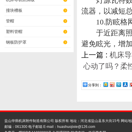
灯源瓦特数决
流器，以减短
撞块槽板
10.防眩格
管帽
于近距离照明
塑料管帽
避免眩光，增
钢板防护罩
上一篇 :
机床导
心动了吗？柔
分享到：
盐山华蒴机床附件制造有限公司 版权所有 地址：河北省盐山县东大街15号
网站地
邮编：061300 电子邮箱 E-mail：
huashuojixie@126.com