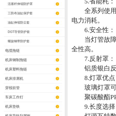
5.省能秏：
活塞杆伸缩防护罩
全系列使用电
三防布油缸保护套
电力消耗。
油缸伸缩防尘套
6.安全性：
DGT导管防护套
当灯管故障或
螺旋钢带防护套
全性高。
电缆拖链
7.反射罩：
机床钢制拖链
铝质银白反射
机床塑料拖链
8.灯罩优点
机床排屑机
玻璃灯罩可
穿线软管
聚碳酸酯PP
车床工作灯
9.长度选择
机床垫铁
机床导轨刮屑板