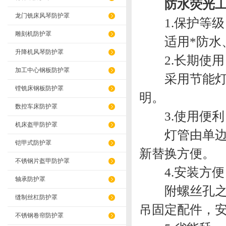
防水荧光工
龙门铣床风琴防护罩
1.保护等级
雕刻机防护罩
适用*防水、
升降机风琴防护罩
2.长期使用
加工中心钢板防护罩
采用节能灯管
镗铣床钢板防护罩
明。
数控车床防护罩
3.使用便利
机床盔甲防护罩
灯管由单边即
铠甲式防护罩
新替换方便。
不锈钢片盔甲防护罩
4.安装方便
轴承防护罩
附螺丝孔之固
缝制丝杠防护罩
吊固定配件，
不锈钢卷帘防护罩