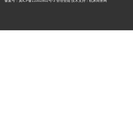
备案号：
冀ICP备11002802号-3
管理登陆
技术支持：
机床商务网