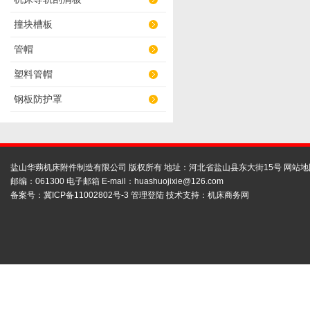
撞块槽板
管帽
塑料管帽
钢板防护罩
盐山华蒴机床附件制造有限公司 版权所有 地址：河北省盐山县东大街15号
网站地
邮编：061300 电子邮箱 E-mail：
huashuojixie@126.com
备案号：
冀ICP备11002802号-3
管理登陆
技术支持：
机床商务网