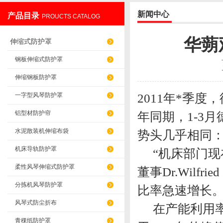
新闻中心
产品目录
PROUCTS CATALOG
盐山华蒴机床附件制造有限公司
华蒴
伸缩式防护罩
钢板伸缩式防护罩
伸缩钢板防护罩
2011年*季
一字型风琴防护罩
铝型材防护帘
年同期，1-3
水泥散装机伸缩布袋
势头几乎相同：
机床导轨防护罩
“机床部门现
柔性风琴伸缩式防护罩
董事Dr.Wilf
分拣机风琴防护罩
比率急速增长。
风琴式防尘折布
在产能利用率方
青稞纸防护罩