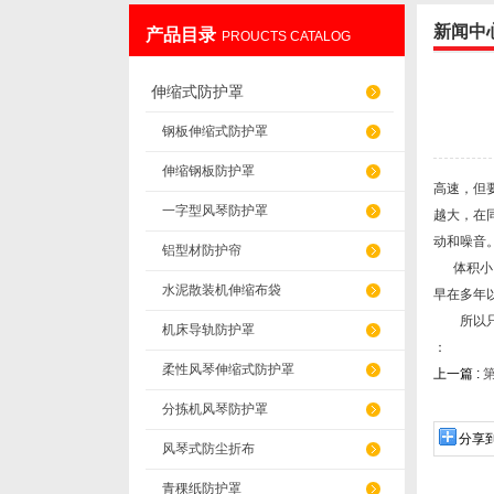
新闻中
产品目录
PROUCTS CATALOG
盐山华蒴机床附件制造有限公司
伸缩式防护罩
钢板伸缩式防护罩
伸缩钢板防护罩
高速，但
一字型风琴防护罩
越大，在
动和噪音
铝型材防护帘
体积小，
水泥散装机伸缩布袋
早在多年
所以只有
机床导轨防护罩
：
柔性风琴伸缩式防护罩
上一篇 :
分拣机风琴防护罩
分享
风琴式防尘折布
青稞纸防护罩