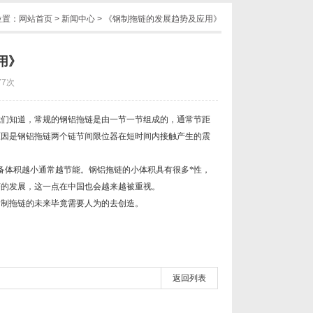
位置：
网站首页
>
新闻中心
> 《钢制拖链的发展趋势及应用》
用》
77次
我们知道，常规的钢铝拖链是由一节一节组成的，通常节距
原因是钢铝拖链两个链节间限位器在短时间内接触产生的震
体积越小通常越节能。钢铝拖链的小体积具有很多*性，
济的发展，这一点在中国也会越来越被重视。
制拖链的未来毕竟需要人为的去创造。
返回列表