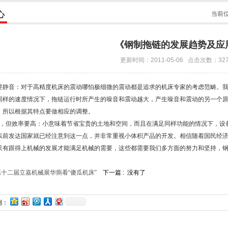
心
当前
《钢制拖链的发展趋势及应
更新时间：2011-05-06 点击次数：32
要静音：对于高精度机床的震动哪怕极细微的震动都是追求的机床专家的考虑范畴。
同样的速度情况下，拖链运行时所产生的噪音和震动越大，产生噪音和震动的另一个
。所以根据其特点要做相应的调整。
但效率要高：小意味着节省宝贵的土地和空间，而且在满足同样功能的情况下，设备
以前发达国家就已经注意到这一点，并非常重视小体积产品的开发。相信随着国民经
跟得上机械的发展才能满足机械的需要，这些都需要我们多方面的努力和坚持，钢
第十二届立嘉机械展华蒴看“傻瓜机床”
下一篇 : 没有了
到：