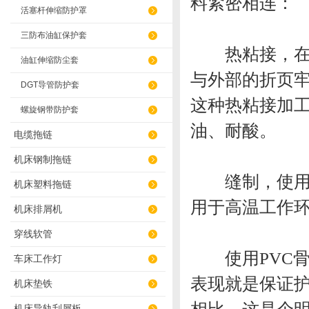
料紧密相连：
活塞杆伸缩防护罩
三防布油缸保护套
热粘接，在一
油缸伸缩防尘套
与外部的折页
DGT导管防护套
这种热粘接加
螺旋钢带防护套
油、耐酸。
电缆拖链
机床钢制拖链
缝制，使用一
机床塑料拖链
用于高温工作
机床排屑机
穿线软管
使用PVC骨
车床工作灯
表现就是保证
机床垫铁
机床导轨刮屑板