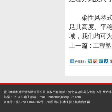
柔性风琴式防
足其高度、平
域，我们均可
上一篇 :
工程塑
分享到：
盐山华蒴机床附件制造有限公司 版权所有 地址：河北省盐山县东大街15号
网站地
邮编：061300 电子邮箱 E-mail：
huashuojixie@126.com
备案号：
冀ICP备11002802号-3
管理登陆
技术支持：
机床商务网