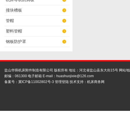
撞块槽板
管帽
塑料管帽
钢板防护罩
盐山华蒴机床附件制造有限公司 版权所有 地址：河北省盐山县东大街15号
网站地
邮编：061300 电子邮箱 E-mail：
huashuojixie@126.com
备案号：
冀ICP备11002802号-3
管理登陆
技术支持：
机床商务网