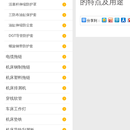
的特点及用途
活塞杆伸缩防护罩
三防布油缸保护套
分享到：
油缸伸缩防尘套
DGT导管防护套
螺旋钢带防护套
电缆拖链
机床钢制拖链
机床塑料拖链
机床排屑机
穿线软管
车床工作灯
机床垫铁
机床导轨刮屑板