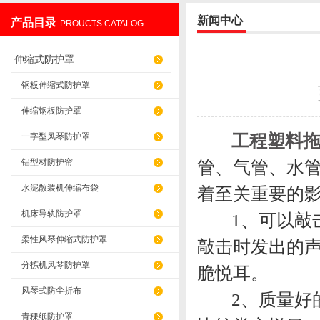
新闻中心
产品目录
PROUCTS CATALOG
盐山华蒴机床附件制造有限公司
伸缩式防护罩
钢板伸缩式防护罩
伸缩钢板防护罩
工程塑料
一字型风琴防护罩
铝型材防护帘
管、气管、水
水泥散装机伸缩布袋
着至关重要的
机床导轨防护罩
1、可以敲击
柔性风琴伸缩式防护罩
敲击时发出的
分拣机风琴防护罩
脆悦耳。
风琴式防尘折布
2、质量好
青稞纸防护罩