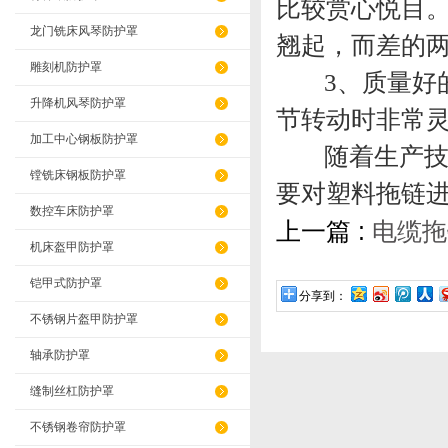
比较赏心悦目
龙门铣床风琴防护罩
翘起，而差的
雕刻机防护罩
3、质量好的
升降机风琴防护罩
节转动时非常
加工中心钢板防护罩
随着生产技
镗铣床钢板防护罩
要对塑料拖链
数控车床防护罩
上一篇 :
电缆拖
机床盔甲防护罩
铠甲式防护罩
分享到：
不锈钢片盔甲防护罩
轴承防护罩
缝制丝杠防护罩
不锈钢卷帘防护罩