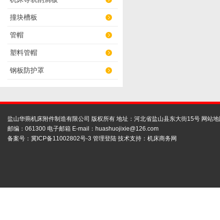
撞块槽板
管帽
塑料管帽
钢板防护罩
盐山华蒴机床附件制造有限公司 版权所有 地址：河北省盐山县东大街15号
网站地
邮编：061300 电子邮箱 E-mail：
huashuojixie@126.com
备案号：
冀ICP备11002802号-3
管理登陆
技术支持：
机床商务网