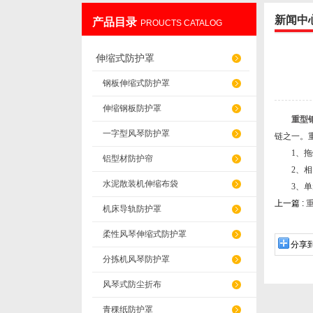
新闻中
产品目录
PROUCTS CATALOG
盐山华蒴机床附件制造有限公司
伸缩式防护罩
钢板伸缩式防护罩
伸缩钢板防护罩
重型
一字型风琴防护罩
链之一。
1、拖链
铝型材防护帘
2、相同
水泥散装机伸缩布袋
3、单元
上一篇 :
机床导轨防护罩
柔性风琴伸缩式防护罩
分享
分拣机风琴防护罩
风琴式防尘折布
青稞纸防护罩