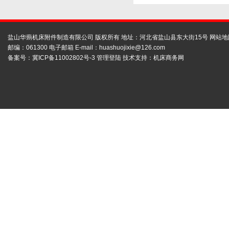
盐山华蒴机床附件制造有限公司 版权所有 地址：河北省盐山县东大街15号
网站地
邮编：061300 电子邮箱 E-mail：
huashuojixie@126.com
备案号：
冀ICP备11002802号-3
管理登陆
技术支持：
机床商务网