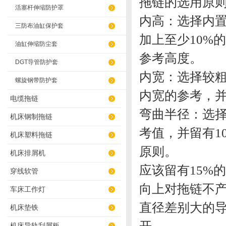
拖链的选用
活塞杆伸缩防护罩
内高：选择内置
三防布油缸保护套
加上至少10%
油缸伸缩防尘套
参考高度
DGT导管防护套
内宽：选择较
螺旋钢带防护套
内宽的参考，
电缆拖链
弯曲半径：选择
机床钢制拖链
考值，并留有1
机床塑料拖链
原则。
机床排屑机
应该留有15%
穿线软管
向上对拖链
车床工作灯
直径差别大的
机床垫铁
机床导轨刮屑板