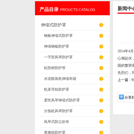
新闻中
产品目录
PROUCTS CATALOG
盐山华蒴机床附件制造有限公司
伸缩式防护罩
钢板伸缩式防护罩
伸缩钢板防护罩
2014年
一字型风琴防护罩
心潮起伏
国的繁荣
铝型材防护帘
先烈们，
水泥散装机伸缩布袋
上一篇 :
华
机床导轨防护罩
分享
柔性风琴伸缩式防护罩
分拣机风琴防护罩
风琴式防尘折布
青稞纸防护罩