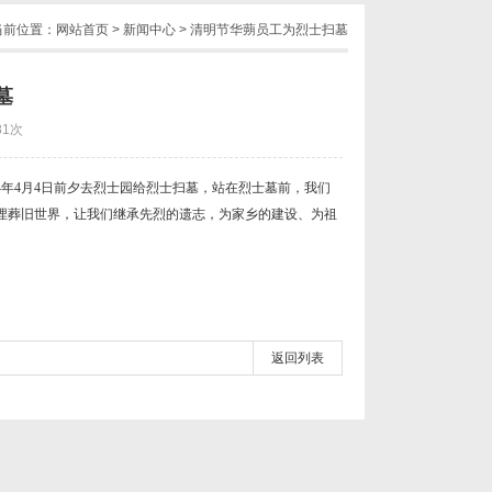
当前位置：
网站首页
>
新闻中心
> 清明节华蒴员工为烈士扫墓
墓
81次
14年4月4日前夕去烈士园给烈士扫墓，站在烈士墓前，我们
埋葬旧世界，让我们继承先烈的遗志，为家乡的建设、为祖
返回列表