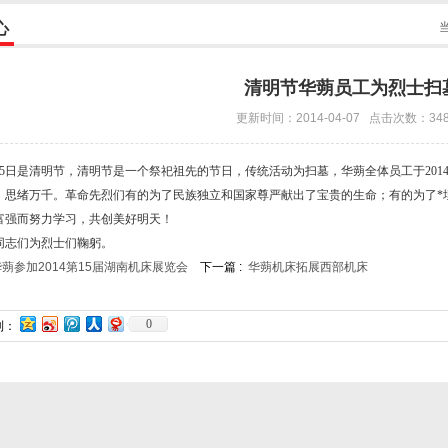
心
清明节华蒴员工为烈士扫
更新时间：2014-04-07 点击次数：34
4月5日是清明节，清明节是一个祭祀祖先的节日，传统活动为扫墓，华蒴全体员工于20
，思绪万千。革命先烈们有的为了民族独立和国家尊严献出了宝贵的生命；有的为了*
富强而努力学习，共创美好明天！
同志们为烈士们鞠躬。
蒴参加2014第15届湖南机床展览会
下一篇 :
华蒴机床拓展西部机床
0
到：