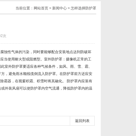
当前位置：
网站首页
>
新闻中心
> 怎样选择防护罩
92次
和腐蚀性气体的污染，同时要能够配合安装地点达到防破坏
，应当使用耐火型或阻燃型。室外防护罩：摄像机正常的工
机。因此室外防护罩要适应各种气候条件，如风、雨、雪、霜、
下方，避免雨水顺线缆倒流入防护罩。在防护罩前方还应安
除霜器，在视窗积霜、积雪时将其融化。 防护罩内应装有
装或外装风扇可以使防护罩内空气流通，降低防护罩内的温
返回列表