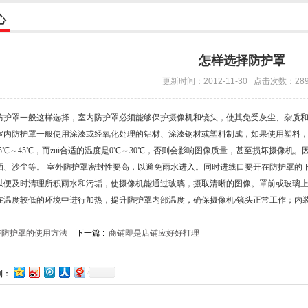
心
怎样选择防护罩
更新时间：2012-11-30 点击次数：28
防护罩一般这样选择，室内防护罩必须能够保护摄像机和镜头，使其免受灰尘、杂质
室内防护罩一般使用涂漆或经氧化处理的铝材、涂漆钢材或塑料制成，如果使用塑料
5℃～45℃，而zui合适的温度是0℃～30℃，否则会影响图像质量，甚至损坏摄像
晒、沙尘等。 室外防护罩密封性要高，以避免雨水进入。同时进线口要开在防护罩的
以便及时清理所积雨水和污垢，使摄像机能通过玻璃，摄取清晰的图像。罩前或玻璃上
在温度较低的环境中进行加热，提升防护罩内部温度，确保摄像机/镜头正常工作；内
好防护罩的使用方法
下一篇 :
商铺即是店铺应好好打理
到：