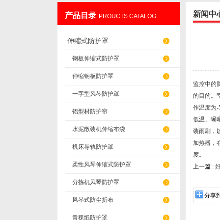
新闻中
产品目录
PROUCTS CATALOG
盐山华蒴机床附件制造有限公司
伸缩式防护罩
钢板伸缩式防护罩
伸缩钢板防护罩
监控中的
一字型风琴防护罩
的目的。
作温度为-
铝型材防护帘
低温、曝
水泥散装机伸缩布袋
装雨刷，
加热器，
机床导轨防护罩
度。
柔性风琴伸缩式防护罩
上一篇 :
分拣机风琴防护罩
分享
风琴式防尘折布
青稞纸防护罩