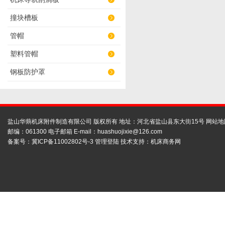
撞块槽板
管帽
塑料管帽
钢板防护罩
盐山华蒴机床附件制造有限公司 版权所有 地址：河北省盐山县东大街15号
网站地
邮编：061300 电子邮箱 E-mail：
huashuojixie@126.com
备案号：
冀ICP备11002802号-3
管理登陆
技术支持：
机床商务网