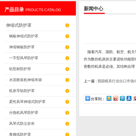
新闻中心
产品目录
PROUCTS CATALOG
盐山华蒴机床附件制造有限公司
伸缩式防护罩
钢板伸缩式防护罩
伸缩钢板防护罩
随着汽车、国防、航空、航天等
一字型风琴防护罩
作为数控机床的主要进给功能部
密数控机床是必须。其结构合理
铝型材防护帘
水泥散装机伸缩布袋
上一篇 :
我国模具行业出口市场
机床导轨防护罩
分享到：
柔性风琴伸缩式防护罩
分拣机风琴防护罩
风琴式防尘折布
青稞纸防护罩