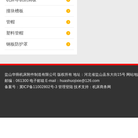
撞块槽板
管帽
塑料管帽
钢板防护罩
盐山华蒴机床附件制造有限公司 版权所有 地址：河北省盐山县东大街15号
网站地
邮编：061300 电子邮箱 E-mail：
huashuojixie@126.com
备案号：
冀ICP备11002802号-3
管理登陆
技术支持：
机床商务网