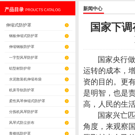
新闻中心
产品目录
PROUCTS CATALOG
盐山华蒴机床附件制造有限公司
国家下调
伸缩式防护罩
钢板伸缩式防护罩
伸缩钢板防护罩
国家央行做出
一字型风琴防护罩
铝型材防护帘
运转的成本，
水泥散装机伸缩布袋
资的目的。更
机床导轨防护罩
是明智，也是
柔性风琴伸缩式防护罩
高，人民的生
分拣机风琴防护罩
国家兴亡匹夫
风琴式防尘折布
角度，来观察
青稞纸防护罩