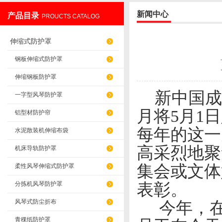
新闻中心
产品目录
PROUCTS CATALOG
盐山华蒴机床附件制造有限公司
伸缩式防护罩
钢板伸缩式防护罩
伸缩钢板防护罩
新中国成立
一字型风琴防护罩
月将5月1
铝型材防护帘
每年的这一
水泥散装机伸缩布袋
高采烈地聚
机床导轨防护罩
集会或文体
柔性风琴伸缩式防护罩
分拣机风琴防护罩
表彰。
风琴式防尘折布
今年，在
青稞纸防护罩