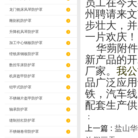
员工在今天
龙门铣床风琴防护罩
州聘请来文
雕刻机防护罩
步壮大，并
升降机风琴防护罩
一片欢庆！
加工中心钢板防护罩
华蒴附件
镗铣床钢板防护罩
新产品的开
数控车床防护罩
厂家。
我公
机床盔甲防护罩
品广泛应用
铠甲式防护罩
铁，汽车线
不锈钢片盔甲防护罩
配套生产供
轴承防护罩
：
缝制丝杠防护罩
上一篇 :
盐山华
不锈钢卷帘防护罩