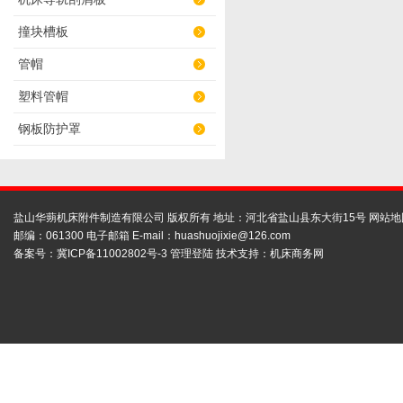
撞块槽板
管帽
塑料管帽
钢板防护罩
盐山华蒴机床附件制造有限公司 版权所有 地址：河北省盐山县东大街15号
网站地
邮编：061300 电子邮箱 E-mail：
huashuojixie@126.com
备案号：
冀ICP备11002802号-3
管理登陆
技术支持：
机床商务网