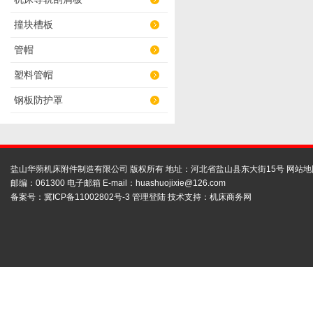
撞块槽板
管帽
塑料管帽
钢板防护罩
盐山华蒴机床附件制造有限公司 版权所有 地址：河北省盐山县东大街15号
网站地
邮编：061300 电子邮箱 E-mail：
huashuojixie@126.com
备案号：
冀ICP备11002802号-3
管理登陆
技术支持：
机床商务网