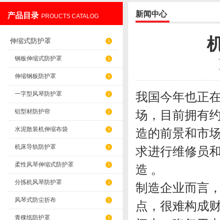
新闻中心
产品目录
PROUCTS CATALOG
盐山华蒴机床附件制造有限公司
伸缩式防护罩
钢板伸缩式防护罩
伸缩钢板防护罩
我国今年也正在
一字型风琴防护罩
铝型材防护帘
场，目前拥有约
水泥散装机伸缩布袋
造的前景和市场
机床导轨防护罩
求进行维修员
柔性风琴伸缩式防护罩
造 
分拣机风琴防护罩
制造企业而言
风琴式防尘折布
点，很难构成
青稞纸防护罩