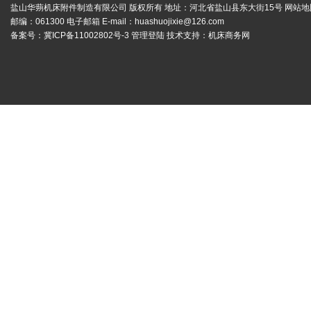
盐山华蒴机床附件制造有限公司 版权所有 地址：河北省盐山县东大街15号
网站地
邮编：061300 电子邮箱 E-mail：
huashuojixie@126.com
备案号：
冀ICP备11002802号-3
管理登陆
技术支持：
机床商务网