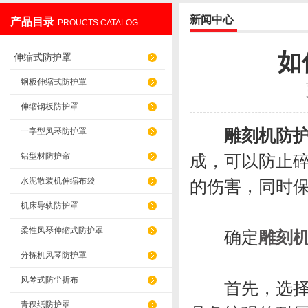
新闻中心
产品目录
PROUCTS CATALOG
盐山华蒴机床附件制造有限公司
如
伸缩式防护罩
钢板伸缩式防护罩
伸缩钢板防护罩
雕刻机防
一字型风琴防护罩
铝型材防护帘
成，可以防止
水泥散装机伸缩布袋
的伤害，同时
机床导轨防护罩
柔性风琴伸缩式防护罩
确定
雕刻
分拣机风琴防护罩
风琴式防尘折布
首先，选择适
青稞纸防护罩