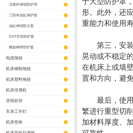
于大型防护罩
活塞杆伸缩防护罩
形。此外，还
三防布油缸保护套
重能力和使用
油缸伸缩防尘套
DGT导管防护套
第三，安装方
螺旋钢带防护套
晃动或不稳定
电缆拖链
在机床上或墙
机床钢制拖链
置和方向，避
机床塑料拖链
机床排屑机
最后，使用情
穿线软管
繁进行重型切
车床工作灯
加材料厚度、
机床垫铁
机床导轨刮屑板