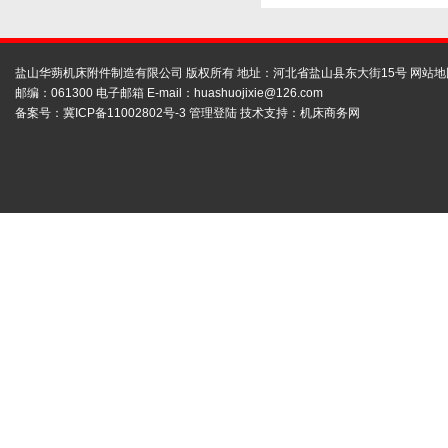
盐山华蒴机床附件制造有限公司 版权所有 地址：河北省盐山县东大街15号
网站地
邮编：061300 电子邮箱 E-mail：
huashuojixie@126.com
备案号：
冀ICP备11002802号-3
管理登陆
技术支持：
机床商务网